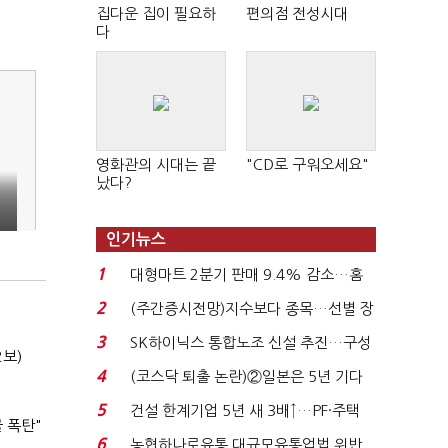
집다운 집이 필요하
편의점 전성시대
다
영화관의 시대는 끝
"CD로 구워오세요"
났다?
인기뉴스
1
대형마트 2분기 판매 9.4% 감소…홈
플러스 사태 여파...
2
(주간증시전망)지수보다 종목…선별 장
세 이어진다...
3
SK하이닉스 통합노조 신설 추진…구성
2보)
원 간 성과급 불...
4
(코스닥 퇴출 논란)②일본은 5년 기다
려주는데 우리는 ...
5
건설 한계기업 5년 새 3배↑…PF·주택
 폭탄"
침체에 재무 ...
6
농협하나로유통 대규모유통업법 위반