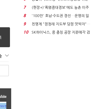
적발…공정위, 과...
7
(현장+)'폭염중대경보'에도 농촌 이주
노동자는 강행군…'야...
8
'100만' 호남·수도권 경선…운명의 일
주일
9
친명계 "정청래 지도부 당정 엇박자"…
친청계 "신천지 오...
10
SK하이닉스, 중 충칭 공장 지분매각 검
토?…“확정된 바...
순