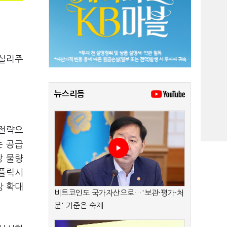
토실리주
뉴스리듬
 전략으
는 공급
당 물량
인플릭시
방 확대
비트코인도 국가자산으로…'보관·평가·처
분' 기준은 숙제