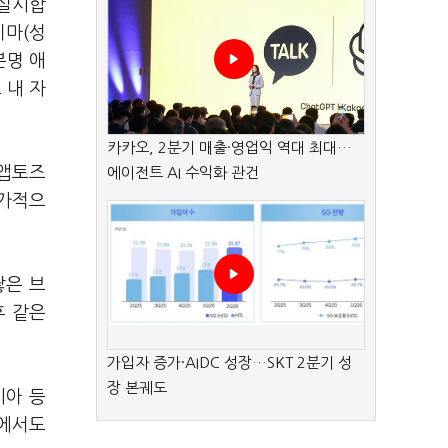
 실시합
키마(성
분명 애
 내 자
카카오, 2분기 매출·영업익 역대 최대…
 앱토즈
에이전트 AI 수익화 관건
추가적으
쌓은 브
후 같은
가입자 증가·AIDC 성장…SKT 2분기 성
장 본궤도
시아 등
찰에서도