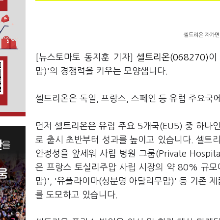
셀트리온 자가면역
[뉴스토마토 동지훈 기자]
셀트리온(068270)
이
맙)'의 경쟁력을 키우는 모양샙니다.
셀트리온은 독일, 프랑스, 스페인 등 유럽 주요국
먼저 셀트리온은 유럽 주요 5개국(EU5) 중 하
로 출시 초반부터 성과를 높이고 있습니다. 셀트
안정성을 앞세워 사립 병원 그룹(Private Hosp
은 프랑스 토실리주맙 사립 시장의 약 80% 규모
맙)', '유플라이마(성분명 아달리무맙)' 등 기존
를 도모하고 있습니다.