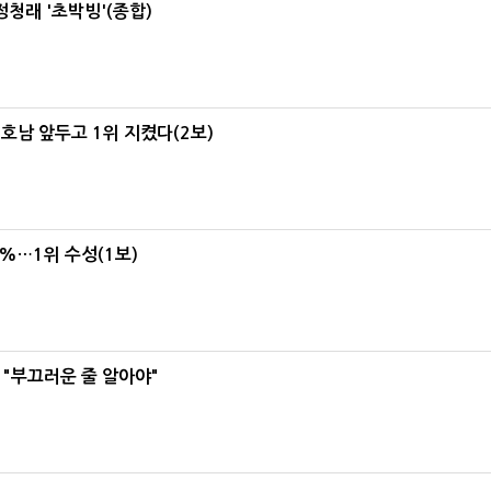
정청래 '초박빙'(종합)
 호남 앞두고 1위 지켰다(2보)
4%…1위 수성(1보)
 "부끄러운 줄 알아야"