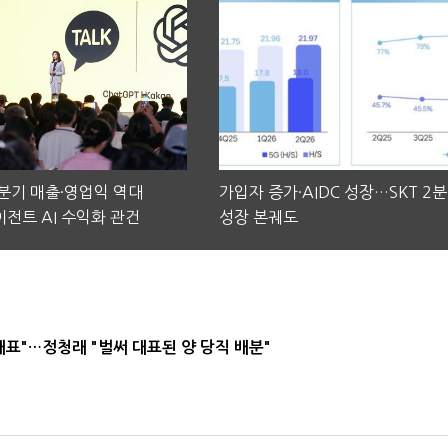
2분기 매출·영업익 역대
가입자 증가·AIDC 성장…SKT 2
전트 AI 수익화 관건
성장 본궤도
대표"…정청래 "벌써 대표된 양 당직 배분"