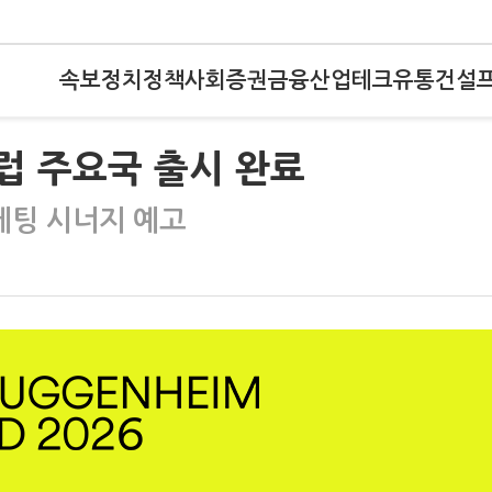
속보
정치
정책
사회
증권
금융
산업
테크
유통
건설
유럽 주요국 출시 완료
케팅 시너지 예고