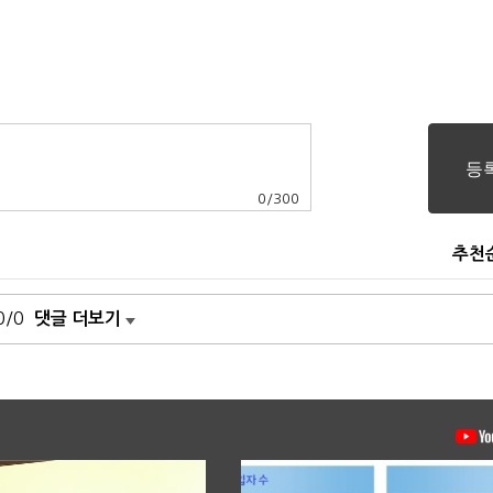
0
/
300
추천
0/0
댓글 더보기