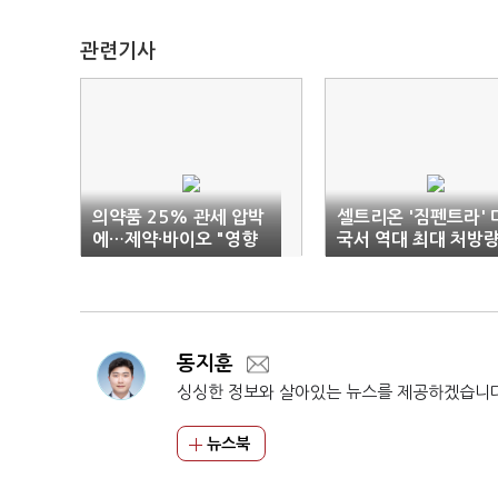
관련기사
의약품 25% 관세 압박
셀트리온 '짐펜트라' 
에…제약·바이오 "영향
국서 역대 최대 처방
제한적"
기록
동지훈
싱싱한 정보와 살아있는 뉴스를 제공하겠습니
뉴스북