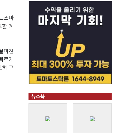
앱토즈마
모할 계
 끝마친
 빠르게
고히 구
뉴스북