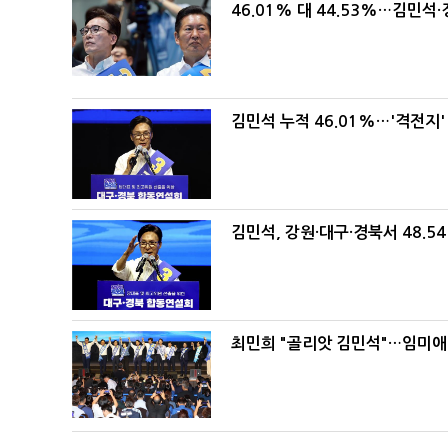
46.01% 대 44.53%…김민석·
김민석 누적 46.01%…'격전지'
김민석, 강원·대구·경북서 48.5
최민희 "골리앗 김민석"…임미애