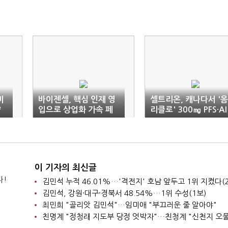
미
바이젠셀, 핵심 인재 영
셀트리온, 캐나다서 '옴
량
입으로 상업화 가속 페
리클로' 300㎎ PFS·AI
달
제형 허가
이 기자의 최신글
다!
김민석 누적 46.01%…'격전지' 호남 앞두고 1위 지켰다(
김민석, 강원·대구·경북서 48.54%…1위 수성(1보)
최민희 "골리앗 김민석"…임미애 "부끄러운 줄 알아야"
친명계 "정청래 지도부 당정 엇박자"…친청계 "신천지 오물