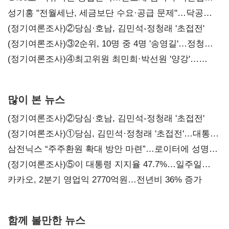
구조혁신
성기홍 "전월세난, 세금보단 수요·공급 문제"…닥공
시사
(정기여론조사)②당심·호남, 김민석-정청래 '초접전'
(정기여론조사)③2순위, 10명 중 4명 '송영길'…정청래
'한 자릿수'
(정기여론조사)④최고위원 최민희·박선원 '양강'…
서미화·이성윤·임미애 뒤이어
많이 본 뉴스
(정기여론조사)②당심·호남, 김민석-정청래 '초접전'
(정기여론조사)①당심, 김민석·정청래 '초접전'…대통령
지지도 '50% 아래로'(종합)
삼전닉스 “주주환원 확대 방안 마련”…로이터에 성명
보내
(정기여론조사)⑤이 대통령 지지율 47.7%…일주일
만에 다시 40%대
카카오, 2분기 영업익 2770억원…전년비 36% 증가
함께 볼만한 뉴스