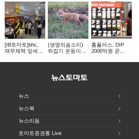
[IB토마토]bhc,
(생명의숨소리)
홈플러스, DIP
재무체력 앞세워
쥐잡기 운동이
2000억원 곧
해외
잡은 여우들에
입금…67곳 매장
투자…'본게임'
대하여
영업 재개 예정
속도
뉴스
뉴스북
뉴스리듬
토마토증권통 Live