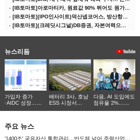
[IB토마토]아로마티카, 원료값 90% 뛰어도 원가율 하락…직거래로 방어
[IB토마토](IPO인사이트)덕산넵코어스, 방산항법 기술로 코스닥 노크
[IB토마토](크레딧시그널)DB증권, 자본여력으로 PF 부담 극복
뉴스리듬
가입자 증가
배터리 3사, 호남
다음, AI 도입에도
·AIDC 성장…
ESS 시장서
점유율 2%…
SKT 2분기 성장
‘격돌’
에이전트
본궤도
차별화가 관건
주요 뉴스
'1400조' 국유자산 통합관리…반도체 넘어 주력산업