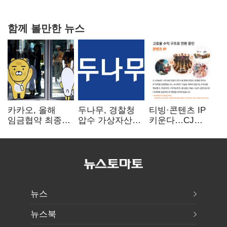
20억 키맞추기
함께 볼만한 뉴스
카카오, 올해
두나무, 경찰청
티빙·콘텐츠 IP
임금협약 최종
압수 가상자산
키운다…CJ
타결…연봉 6.3%
보관 맡는다…
ENM, 하반기
인상·격려금
커스터디 사업
글로벌 확장 가속
300만원
최종 낙찰
뉴스
뉴스북