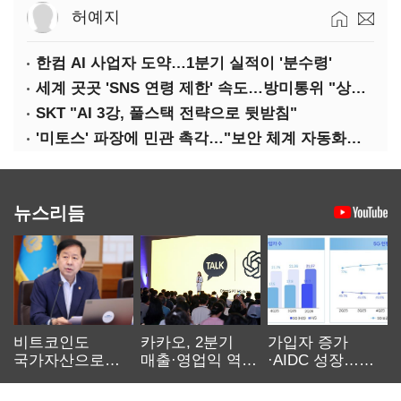
허예지
한컴 AI 사업자 도약…1분기 실적이 '분수령'
세계 곳곳 'SNS 연령 제한' 속도…방미통위 "상반기 중 의견수렴"
SKT "AI 3강, 풀스택 전략으로 뒷받침"
'미토스' 파장에 민관 촉각…"보안 체계 자동화로 대응해야"
뉴스리듬
비트코인도
카카오, 2분기
가입자 증가
국가자산으로…'
매출·영업익 역대
·AIDC 성장…
보관·평가·처분'
최대…에이전트
SKT 2분기 성장
기준은 숙제
AI 수익화 관건
본궤도