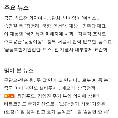
주요 뉴스
공급 속도전 외치더니…황희, 난데없이 '폐버스
리모델링' 제안
송영길 측 "정청래, 국힘 '역선택' 대상…민주당 대표로
총선 지휘 못해"
이 대통령 "국가폭력 피해자에 사과…적극적 조사로
진실 밝혀야"
주택공급 '동상이몽'…정부·서울시 협력 없으면 '공수표'
'금융복합기업집단' 토스, 전 계열사 내부통제 표준화
많이 본 뉴스
구광모-젠슨 황, 두 달 만에 또 만난다…로봇·AI 등 논의
중국 이어 대만도 설비투자…메모리 ‘삼국전쟁’
윙입푸드, 경영진 주가 부양 의지에 상한가
비트코인도 국가자산으로…'보관·평가·처분' 기준은
숙제
(현장+)"팔 생각 접고 호가 높여요"…'덜 똘똘한 한 채'