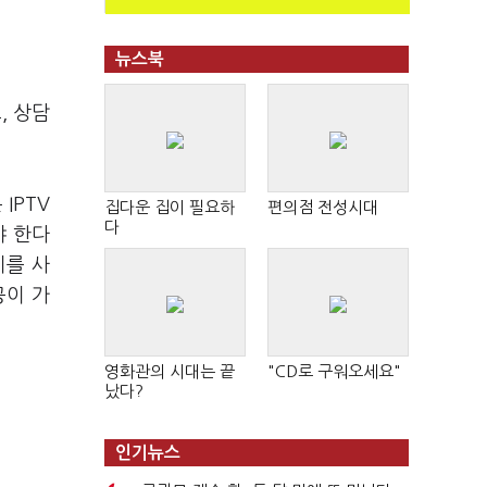
뉴스북
, 상담
IPTV
집다운 집이 필요하
편의점 전성시대
다
야 한다
기를 사
공이 가
영화관의 시대는 끝
"CD로 구워오세요"
났다?
인기뉴스