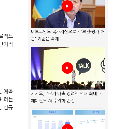
비트코인도 국가자산으로…'보관·평가·처
프로젝트
분' 기준은 숙제
 단기적
편 예측
카카오, 2분기 매출·영업익 역대 최대…
를 하는
에이전트 AI 수익화 관건
면 신규