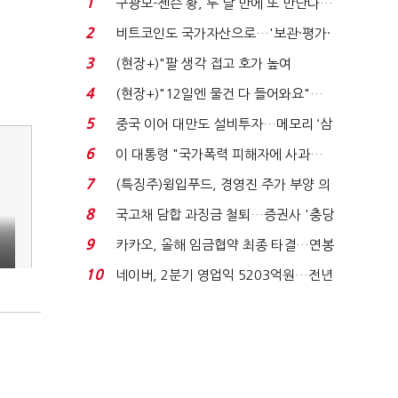
1
구광모-젠슨 황, 두 달 만에 또 만난다…
로봇·AI 등 논...
2
비트코인도 국가자산으로…'보관·평가·
처분' 기준은 ...
3
(현장+)"팔 생각 접고 호가 높여
요"…'덜 똘똘한 한 채' 20...
4
(현장+)"12일엔 물건 다 들어와요"…
빈 매대 채우며 문 연 ...
5
중국 이어 대만도 설비투자…메모리 ‘삼
국전쟁’
6
이 대통령 "국가폭력 피해자에 사과…
적극적 조사로 진...
7
(특징주)윙입푸드, 경영진 주가 부양 의
지에 상한가...
8
국고채 담합 과징금 철퇴…증권사 '충당
금 폭탄' 우려...
9
카카오, 올해 임금협약 최종 타결…연봉
6.3% 인상·격려...
10
네이버, 2분기 영업익 5203억원…전년
비 0.2% 감소...