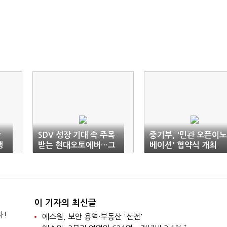
만
SDV 성장 기대 속 주목
중기부, '민관 오픈이노
행
받는 현대오토에버…그
베이션' 협약식 개최
룹사 의존 구조는 과제
이 기자의 최신글
다!
에스원, 보안 용역·부동산 '선전'