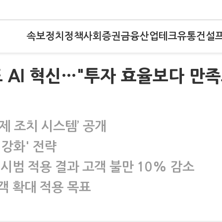
속보
정치
정책
사회
증권
금융
산업
테크
유통
건설
에도 AI 혁신…"투자 효율보다 만
·선제 조치 시스템’ 공개
강화' 전략
시범 적용 결과 고객 불만 10% 감소
객 확대 적용 목표