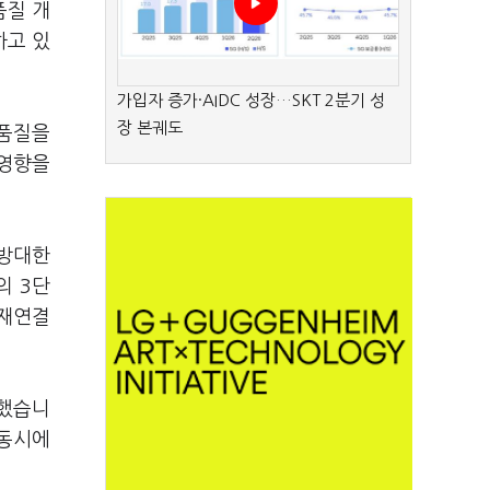
품질 개
하고 있
가입자 증가·AIDC 성장…SKT 2분기 성
장 본궤도
 품질을
 영향을
 방대한
의 3단
·재연결
록했습니
 동시에