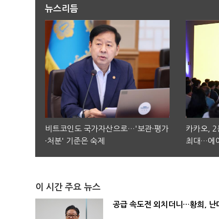
뉴스리듬
비트코인도 국가자산으로…'보관·평가
카카오, 
·처분' 기준은 숙제
최대…에이
이 시간 주요 뉴스
공급 속도전 외치더니…황희, 난