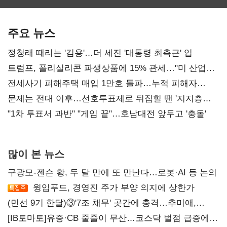
최대…에이전트
SKT 2분기 성장
‘격돌’
AI 수익화 관건
본궤도
주요 뉴스
정청래 때리는 '김용'…더 세진 '대통령 최측근' 입
트럼프, 폴리실리콘 파생상품에 15% 관세…"미 산업
재건"
전세사기 피해주택 매입 1만호 돌파…누적 피해자
4만278명
문제는 전대 이후…선호투표제로 뒤집힐 땐 '지지층
불복'
"1차 투표서 과반" "게임 끝"…호남대전 앞두고 '충돌'
많이 본 뉴스
구광모-젠슨 황, 두 달 만에 또 만난다…로봇·AI 등 논의
윙입푸드, 경영진 주가 부양 의지에 상한가
(민선 9기 한달)③'7조 채무' 곳간에 충격…추미애,
20년만에 '비상재정' 선언 승부수
[IB토마토]유증·CB 줄줄이 무산…코스닥 벌점 급증에