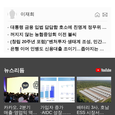
이재희
대통령 금융 입법 답답함 호소에 친명계 정무위 무더기 지원
꺼지지 않는 농협중앙회 이전 불씨
(창립 20주년 포럼)"벤처투자 생태계 조성, 민간자본이 주도해야"
은행 이어 인뱅도 신용대출 조이기…좁아지는 급전 창구
뉴스리듬
카카오, 2분기
가입자 증가
배터리 3사, 호남
매출·영업익 역대
·AIDC 성장…
ESS 시장서