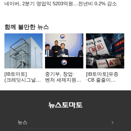
상폐 압박
네이버, 2분기 영업익 5203억원…전년비 0.2% 감소
함께 볼만한 뉴스
[IB토마토]
중기부, 창업·
[IB토마토]유증
(크레딧시그널)
벤처 세제지원
·CB 줄줄이
네패스, AI
강화…제3자
무산…코스닥
수혜에도
사업승계
벌점 급증에 상폐
레버리지 부담
과세특례 신설
압박
여전
뉴스