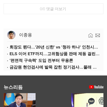
0/0
댓글 더보기
이종용
회장도 뛴다…'20년 신한' vs '청라 하나' 인천시금고 정면승부
ELS 이어 ETF까지…고위험상품 판매 제동 걸린 은행
'편면적 구속력' 도입 전부터 무용론
금감원 현안검사에 발목 잡힌 정기검사…몰래 웃는 금융권
뉴스리듬