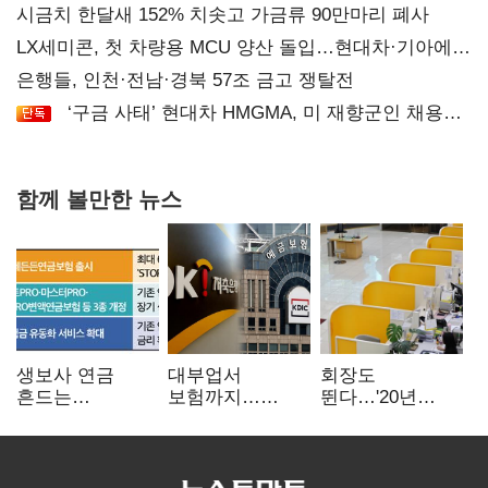
시금치 한달새 152% 치솟고 가금류 90만마리 폐사
LX세미콘, 첫 차량용 MCU 양산 돌입…현대차·기아에
공급
은행들, 인천·전남·경북 57조 금고 쟁탈전
‘구금 사태’ 현대차 HMGMA, 미 재향군인 채용
확대로 분위기 반전
함께 볼만한 뉴스
생보사 연금
대부업서
회장도
흔드는
보험까지…
뛴다…'20년
'증시변동성·
OK금융,
신한' vs '청라
장수리스크'
종합금융그룹
하나' 인천시금고
퍼즐 맞춘다
정면승부