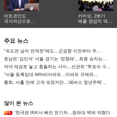
비트코인도
카카오, 2분기
국가자산으로…'
매출·영업익 역대
보관·평가·처분'
최대…에이전트
기준은 숙제
AI 수익화 관건
주요 뉴스
"속도전 넘어 전격전"에도…군공항 이전부터 주
52시간까지 '뇌관'
호남은 '김민석' 서울·경기는 '정청래'…최종 승자는
'안갯속'
여야 재검토 놓고 충돌하는 사이…선관위 "투표자 수
오차 당연"
"서울 등록임대 84%비아파트…아파트 규제와
달리해야"
황희, 사흘 만에 고개 숙였지만…'폐버스 청년주택'
후폭풍
많이 본 뉴스
'한국판 IRA'서 빠진 전기차…청와대 벽에 막혔다