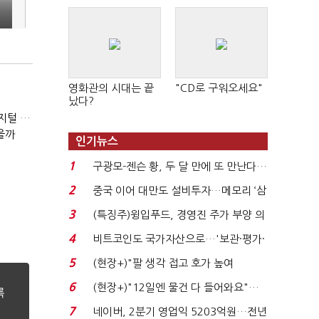
영화관의 시대는 끝
"CD로 구워오세요"
났다?
(잃어버린 경영을 찾아서)발베크행 열차와 속도의 환상: 디지털 전환과 물류 혁신의 포용적 노동 전략
을까
인기뉴스
1
구광모-젠슨 황, 두 달 만에 또 만난다…
로봇·AI 등 논...
2
중국 이어 대만도 설비투자…메모리 ‘삼
국전쟁’
3
(특징주)윙입푸드, 경영진 주가 부양 의
지에 상한가...
4
비트코인도 국가자산으로…'보관·평가·
처분' 기준은 ...
5
(현장+)"팔 생각 접고 호가 높여
요"…'덜 똘똘한 한 채' 20...
6
(현장+)"12일엔 물건 다 들어와요"…
빈 매대 채우며 문 연 ...
7
네이버, 2분기 영업익 5203억원…전년