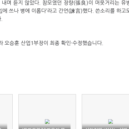
 내며 듣지 않았다. 참모였던 장량(張良)이 머뭇거리는 유
입에 쓰나 병에 이롭다’라고 간언(諫言)했다. 쓴소리를 하고
.
라 오승훈 산업1부장이 최종 확인·수정했습니다.