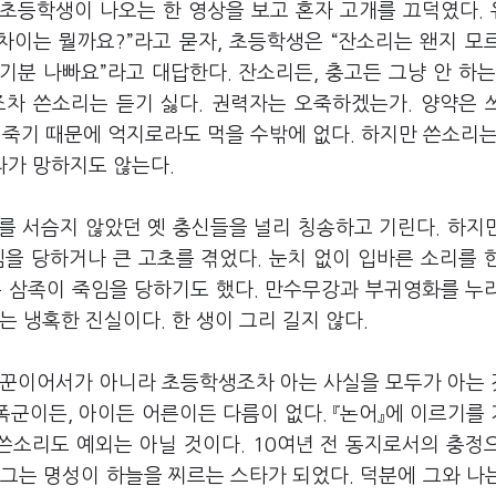
초등학생이 나오는 한 영상을 보고 혼자 고개를 끄덕였다.
차이는 뭘까요?”라고 묻자, 초등학생은 “잔소리는 왠지 모
 기분 나빠요”라고 대답한다. 잔소리든, 충고든 그냥 안 하는
조차 쓴소리는 듣기 싫다. 권력자는 오죽하겠는가. 양약은 
죽기 때문에 억지로라도 먹을 수밖에 없다. 하지만 쓴소리는
라가 망하지도 않는다.
를 서슴지 않았던 옛 충신들을 널리 칭송하고 기린다. 하지
을 당하거나 큰 고초를 겪었다. 눈치 없이 입바른 소리를 
는 삼족이 죽임을 당하기도 했다. 만수무강과 부귀영화를 누
는 냉혹한 진실이다. 한 생이 그리 길지 않다.
첨꾼이어서가 아니라 초등학생조차 아는 사실을 모두가 아는
폭군이든, 아이든 어른이든 다름이 없다. 『논어』에 이르기를
쓴소리도 예외는 아닐 것이다. 10여년 전 동지로서의 충정
그는 명성이 하늘을 찌르는 스타가 되었다. 덕분에 그와 나