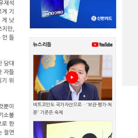
 유재석
르게 기
 게 낫
쓰지만,
 안 들
뉴스리듬
만 당대
한 자들
리기 위
비트코인도 국가자산으로…'보관·평가·처
 것뿐이
분' 기준은 숙제
 기소불
으로 한
는 절연