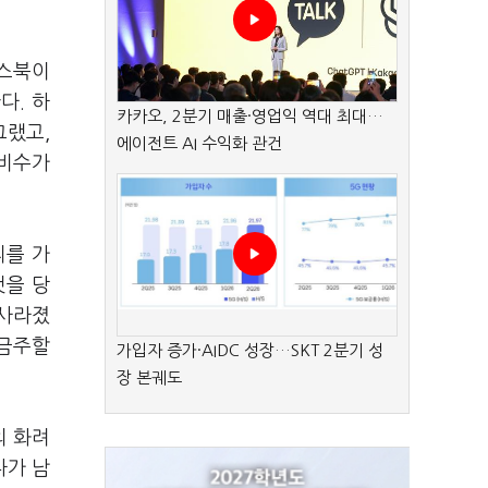
이스북이
다. 하
카카오, 2분기 매출·영업익 역대 최대…
그랬고,
에이전트 AI 수익화 관건
 비수가
리를 가
것을 당
 사라졌
 금주할
가입자 증가·AIDC 성장…SKT 2분기 성
장 본궤도
의 화려
나가 남