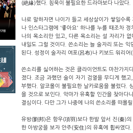
(絶緣)했다. 침묵이 불필요한 드라마보다 나았다.
나로 말하자면 나이가 들고 세상살이가 쌓일수록 
나 인스타그램에 '좋아요' 하나를 누를 때조차 정
나의 목소리만 있고, 다른 목소리는 설 자리가 없
내일도 그럴 것이다. 쓴소리는 늘 술자리 또는 
된다. 성정이 술자리 여포(呂布)나 키보드 워리어(Ke
쓴소리를 싫어하는 것은 클라이언트도 마찬가지다.
졌다. 조금 과했던 술이 자기 검열을 무디게 했고
부했다. 알코올이 불필요한 날카로움을 불렀다. 
을 것으로 보인다. 악마가 유혹할 인간을 찾아다
결심이다. 다만 그가 나중에 나의 쓴소리를 떠올릴
유방(劉邦)은 항우(項羽)보다 한발 앞서 진(秦)의
한 아방궁을 보자 안주(安住)의 유혹에 휩싸였다.