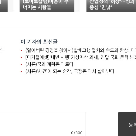
나
(토마토칼럼)마음이 무
산업정책 '허상'…성과
너지는 사람들
중심 '민낯'
이 기자의 최신글
다!
[디지털애셋]‘내년 시행’ 가상자산 과세, 연말 국회 문턱 넘
(시론)꿈과 계획은 다르다
(시론)‘사건’이 되는 순간, 극장은 다시 살아난다
0
/
300