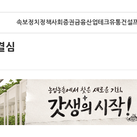
속보
정치
정책
사회
증권
금융
산업
테크
유통
건설
결심