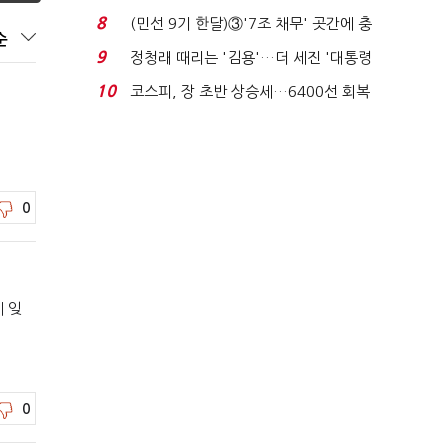
비 0.2% 감소...
8
(민선 9기 한달)③'7조 채무' 곳간에 충
순
격…추미애, 20년...
9
정청래 때리는 '김용'…더 세진 '대통령
최측근' 입...
10
코스피, 장 초반 상승세…6400선 회복
시도
0
 잊
0