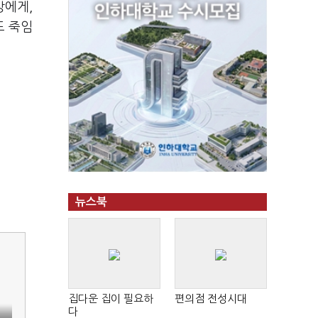
방에게,
도 죽임
뉴스북
집다운 집이 필요하
편의점 전성시대
다