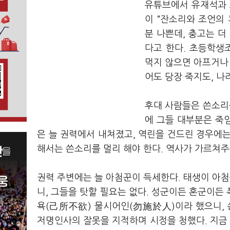
유튜브에서 유재석과 
이 “잔소리와 조언의 
분 나쁜데, 충고는 더
다고 한다. 초등학생
먹지 않으면 아프거나 
어도 당장 죽지도, 나
후대 사람들은 쓴소리
에 그들 대부분은 죽임
은 늘 권력에서 내쳐졌고, 역린을 건드린 경우에
해서는 쓴소리를 멀리 해야 한다. 역사가 가르쳐주
권력 주변에는 늘 아첨꾼이 득세한다. 태생이 아
니, 그들을 탓할 필요는 없다. 성군이든 혼군이든 
욕(己所不欲) 물시어인(勿施於人)이라 했으니, 
저명인사의 잘못을 지적하며 시정을 청했다. 지금 