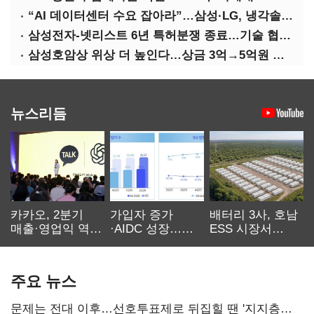
“AI 데이터센터 수요 잡아라”…삼성·LG, 냉각솔루션 속도전
삼성전자-넷리스트 6년 특허분쟁 종료…기술 협력 확대 합의
삼성호암상 위상 더 높인다…상금 3억→5억원 증액
뉴스리듬
카카오, 2분기
가입자 증가
배터리 3사, 호남
매출·영업익 역대
·AIDC 성장…
ESS 시장서
최대…에이전트
SKT 2분기 성장
‘격돌’
AI 수익화 관건
본궤도
주요 뉴스
문제는 전대 이후…선호투표제로 뒤집힐 땐 '지지층