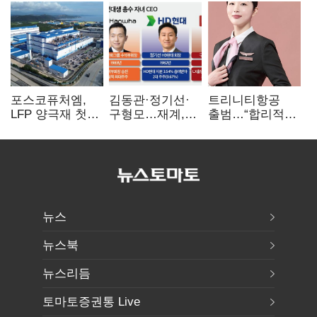
포스코퓨처엠,
김동관·정기선·
트리니티항공
LFP 양극재 첫
구형모…재계,
출범…“합리적
대규모 공급…
1980년대생
가격·기대 이상
ESS 시장 공략
전성시대
서비스로 승부”
뉴스
뉴스북
뉴스리듬
토마토증권통 Live