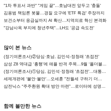
불복'
"1차 투표서 과반" "게임 끝"…호남대전 앞두고 '충돌'
김용범 책임론 봇물…경질 요구에 'ETF 특검' 주장까지
보건소부터 응급실까지 AI 확산…지역의료 혁신 본격화
"강남사옥 부지에 청년주택"…LH도 '공급 속도전'
많이 본 뉴스
(정기여론조사)②당심·호남, 김민석-정청래 '초접전'
삼성 Z8 역대급 ‘흥행’에 애플 반격 주목…9월 ‘폴더블
대전’
(정기여론조사)①당심, 김민석·정청래 '초접전'…대통령
지지도 '50% 아래로'(종합)
세제개편에 ‘불안·불만’…오세훈 "전월세 구하기 더
힘들어질 것"
삼전닉스 “주주환원 확대 방안 마련”…로이터에 성명
보내
함께 볼만한 뉴스