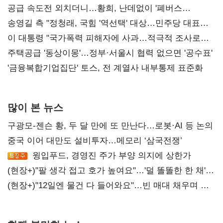
공급 속도전 외치더니…황희, 난데없이 '폐버스
리모델링' 제안
송영길 측 "정청래, 국힘 '역선택' 대상…민주당 대표로
총선 지휘 못해"
이 대통령 "국가폭력 피해자에 사과…적극적 조사로
진실 밝혀야"
주택공급 '동상이몽'…정부·서울시 협력 없으면 '공수표'
'금융복합기업집단' 토스, 전 계열사 내부통제 표준화
많이 본 뉴스
구광모-젠슨 황, 두 달 만에 또 만난다…로봇·AI 등 논의
중국 이어 대만도 설비투자…메모리 ‘삼국전쟁’
윙입푸드, 경영진 주가 부양 의지에 상한가
(현장+)"팔 생각 접고 호가 높여요"…'덜 똘똘한 한 채'
20억 키맞추기
(현장+)"12일엔 물건 다 들어와요"…빈 매대 채우며 문
연 홈플러스