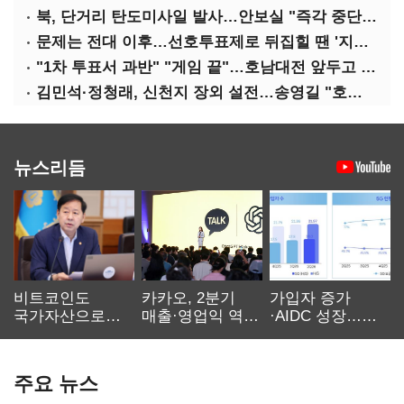
북, 단거리 탄도미사일 발사…안보실 "즉각 중단 촉구"
문제는 전대 이후…선호투표제로 뒤집힐 땐 '지지층 불복'
"1차 투표서 과반" "게임 끝"…호남대전 앞두고 '충돌'
김민석·정청래, 신천지 장외 설전…송영길 "호남 계몽 규탄"
뉴스리듬
비트코인도
카카오, 2분기
가입자 증가
국가자산으로…'
매출·영업익 역대
·AIDC 성장…
보관·평가·처분'
최대…에이전트
SKT 2분기 성장
기준은 숙제
AI 수익화 관건
본궤도
주요 뉴스