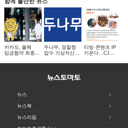
함께 볼만한 뉴스
카카오, 올해
두나무, 경찰청
티빙·콘텐츠 IP
임금협약 최종
압수 가상자산
키운다…CJ
타결…연봉 6.3%
보관 맡는다…
ENM, 하반기
인상·격려금
커스터디 사업
글로벌 확장 가속
300만원
최종 낙찰
뉴스
뉴스북
뉴스리듬