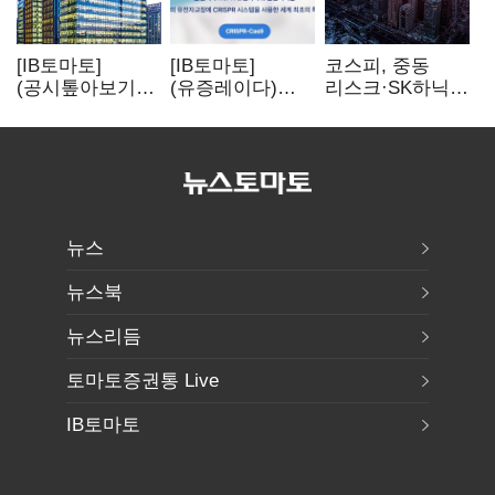
[IB토마토]
[IB토마토]
코스피, 중동
(공시톺아보기)
(유증레이다)
리스크·SK하닉
수주 공시, 왜
툴젠, 조달액
5% 급락에
바로 매출로
3분의 1 토막…
뒷걸음
잡히지 않을까
특허소송
비용부터 챙긴다
뉴스
뉴스북
뉴스리듬
토마토증권통 Live
IB토마토