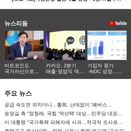
뉴스리듬
비트코인도
카카오, 2분기
가입자 증가
국가자산으로…'
매출·영업익 역대
·AIDC 성장…
보관·평가·처분'
최대…에이전트
SKT 2분기 성장
기준은 숙제
AI 수익화 관건
본궤도
주요 뉴스
공급 속도전 외치더니…황희, 난데없이 '폐버스
리모델링' 제안
송영길 측 "정청래, 국힘 '역선택' 대상…민주당 대표로
총선 지휘 못해"
이 대통령 "국가폭력 피해자에 사과…적극적 조사로