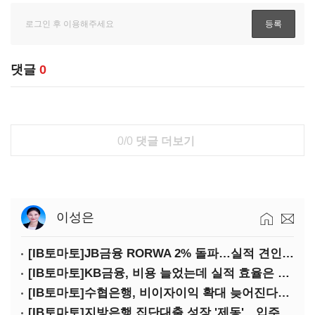
댓글
0
0/0
댓글 더보기
이성은
[IB토마토]JB금융 RORWA 2% 돌파…실적 견인은 은행 아닌 캐피탈
[IB토마토]KB금융, 비용 늘었는데 실적 효율은 개선…증권 호황 효과
[IB토마토]수협은행, 비이자이익 확대 늦어진다…공모운용사 인가 연말로
[IB토마토]지방은행 집단대출 성장 '제동'…입주절벽에 반사이익도 희박