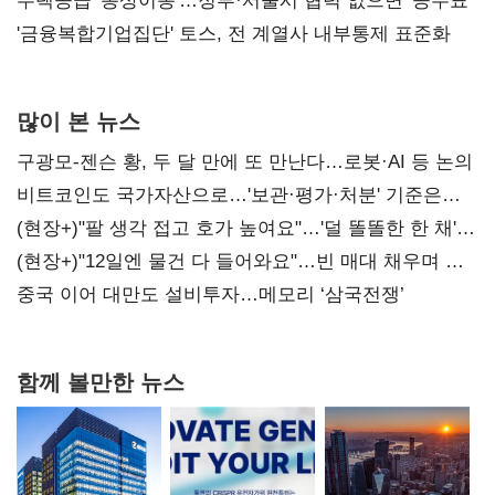
진실 밝혀야"
주택공급 '동상이몽'…정부·서울시 협력 없으면 '공수표'
'금융복합기업집단' 토스, 전 계열사 내부통제 표준화
많이 본 뉴스
구광모-젠슨 황, 두 달 만에 또 만난다…로봇·AI 등 논의
비트코인도 국가자산으로…'보관·평가·처분' 기준은
숙제
(현장+)"팔 생각 접고 호가 높여요"…'덜 똘똘한 한 채'
20억 키맞추기
(현장+)"12일엔 물건 다 들어와요"…빈 매대 채우며 문
연 홈플러스
중국 이어 대만도 설비투자…메모리 ‘삼국전쟁’
함께 볼만한 뉴스