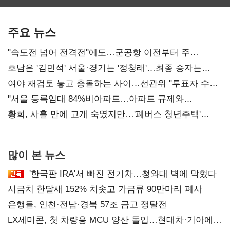
보관·평가·처분'
최대…에이전트
기준은 숙제
AI 수익화 관건
주요 뉴스
"속도전 넘어 전격전"에도…군공항 이전부터 주
52시간까지 '뇌관'
호남은 '김민석' 서울·경기는 '정청래'…최종 승자는
'안갯속'
여야 재검토 놓고 충돌하는 사이…선관위 "투표자 수
오차 당연"
"서울 등록임대 84%비아파트…아파트 규제와
달리해야"
황희, 사흘 만에 고개 숙였지만…'폐버스 청년주택'
후폭풍
많이 본 뉴스
'한국판 IRA'서 빠진 전기차…청와대 벽에 막혔다
시금치 한달새 152% 치솟고 가금류 90만마리 폐사
은행들, 인천·전남·경북 57조 금고 쟁탈전
LX세미콘, 첫 차량용 MCU 양산 돌입…현대차·기아에