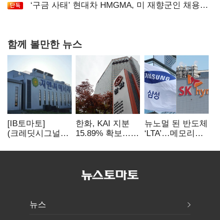
공급
‘구금 사태’ 현대차 HMGMA, 미 재향군인 채용
확대로 분위기 반전
함께 볼만한 뉴스
[IB토마토]
한화, KAI 지분
뉴노멀 된 반도체
(크레딧시그널)
15.89% 확보…
‘LTA’…메모리
지엔씨에너지, AI
기업결합심사
3사, 2030년까지
데이터센터 타고
신청 예정
54조 선불 계약
외형 확대
뉴스