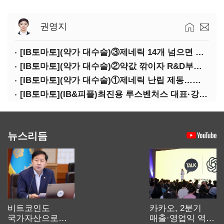
권영지
[IB토마토](약가 대수술)③제네릭 14개 넘으면 약값 '뚝'…등재전략 혼선
[IB토마토](약가 대수술)②약값 깎이자 R&D부터 축소…제약업계 비상경영 돌입
[IB토마토](약가 대수술)①제네릭 난립 제동…중소 제약사 수익성 비상
[IB토마토](IB&피플)최진용 루스벤처스 대표·강승순 이사
뉴스리듬
비트코인도
카카오, 2분기
국가자산으로…'
매출·영업익 역대