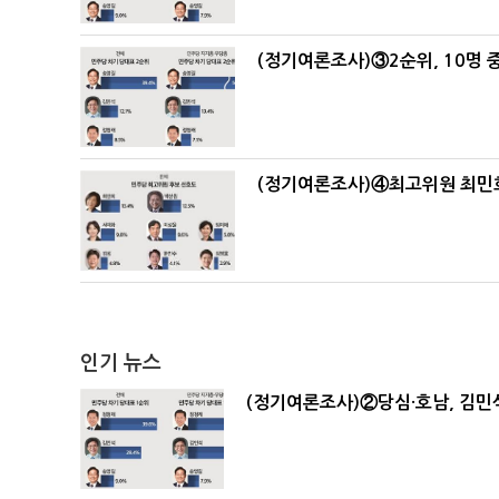
(정기여론조사)③2순위, 10명 중
(정기여론조사)④최고위원 최민희
인기 뉴스
(정기여론조사)②당심·호남, 김민석