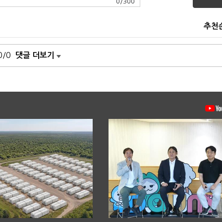
0
/
300
추천
0/0
댓글 더보기