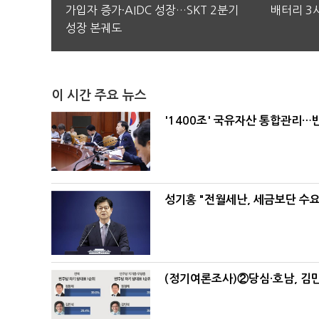
가입자 증가·AIDC 성장…SKT 2분기
배터리 3사
성장 본궤도
이 시간 주요 뉴스
'1400조' 국유자산 통합관리
성기홍 "전월세난, 세금보단 수요
(정기여론조사)②당심·호남, 김민