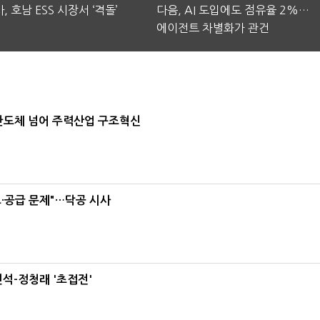
, 호남 ESS 시장서 ‘격돌’
다음, AI 도입에도 점유율 2%…
에이전트 차별화가 관건
…반도체 넘어 주력산업 구조혁신
·공급 문제"…닥공 시사
석-정청래 '초접전'