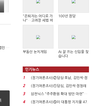
원
"은퇴자는 어디로 가
100년 정당
나"…고려장 세법 비
판 확산
'소버린 AI' 지원 코히어 "아태지역 시장 확대…한국·일본 법인 설립"
부동산 눈치게임
AI 잘 쓰는 신입을 찾
습니다
인기뉴스
1
(정기여론조사)②당심·호남, 김민석-정
청래 '초접전'...
2
(정기여론조사)①당심, 김민석·정청래
'초접전'…대통령 ...
3
삼전닉스 “주주환원 확대 방안 마련”…
로이터에 성명...
4
(정기여론조사)⑤이 대통령 지지율 47.