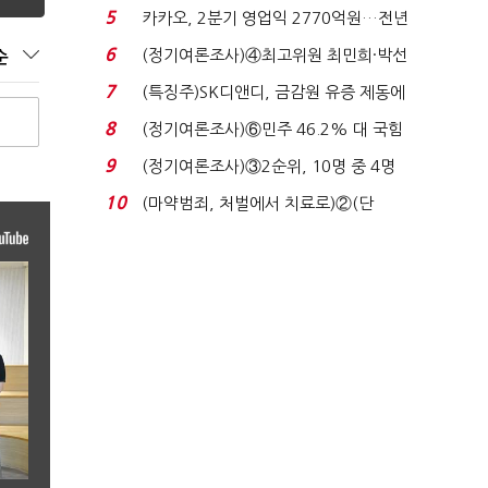
7%…일주일 만에 ...
5
카카오, 2분기 영업익 2770억원…전년
비 36% 증가...
6
(정기여론조사)④최고위원 최민희·박선
순
원 '양강'…서미...
7
(특징주)SK디앤디, 금감원 유증 제동에
장 초반 상한가...
8
(정기여론조사)⑥민주 46.2% 대 국힘
31.0%…오차범위 밖 ...
9
(정기여론조사)③2순위, 10명 중 4명
'송영길'…정청래 '한 ...
10
(마약범죄, 처벌에서 치료로)②(단
독)"마약은 전염병…여성...