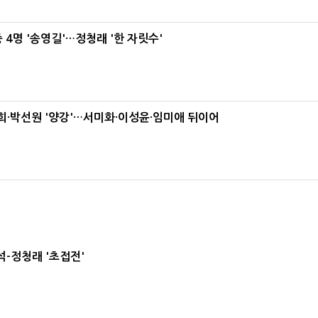
 4명 '송영길'…정청래 '한 자릿수'
·박선원 '양강'…서미화·이성윤·임미애 뒤이어
-정청래 '초접전'