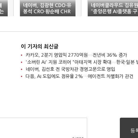
대
네이버, 김광현 CDO·유
네이버클라우드 김유
는
봉석 CRO·황순배 CHR
“중앙은행 AI플랫폼 구
O 선임
축은 세계 최초”
이 기자의 최신글
카카오, 2분기 영업익 2770억원…전년비 36% 증가
네이버, 김선호 전 국방차관 경영고문으로 영입
다음, AI 도입에도 점유율 2%…에이전트 차별화가 관건