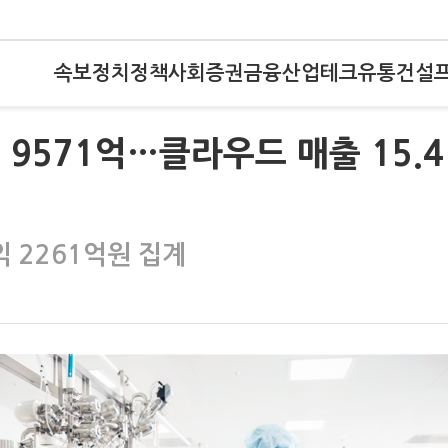
속보
정치
정책
사회
증권
금융
산업
테크
유통
건설
 9571억…클라우드 매출 15.
익 2261억원 집계