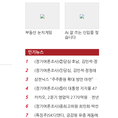
판 확산
부동산 눈치게임
AI 잘 쓰는 신입을 찾
습니다
인기뉴스
1
(정기여론조사)②당심·호남, 김민석-정
청래 '초접전'...
2
(정기여론조사)①당심, 김민석·정청래
'초접전'…대통령 ...
3
삼전닉스 “주주환원 확대 방안 마련”…
로이터에 성명...
4
(정기여론조사)⑤이 대통령 지지율 47.
7%…일주일 만에 ...
5
카카오, 2분기 영업익 2770억원…전년
비 36% 증가...
6
(정기여론조사)④최고위원 최민희·박선
원 '양강'…서미...
7
(특징주)SK디앤디, 금감원 유증 제동에