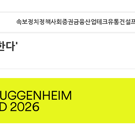
속보
정치
정책
사회
증권
금융
산업
테크
유통
건설
한다'