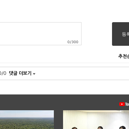
0
/
300
추천
0/0
댓글 더보기