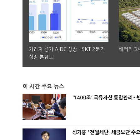
가입자 증가·AIDC 성장…SKT 2분기
배터리 3사
성장 본궤도
이 시간 주요 뉴스
'1400조' 국유자산 통합관리
성기홍 "전월세난, 세금보단 수요