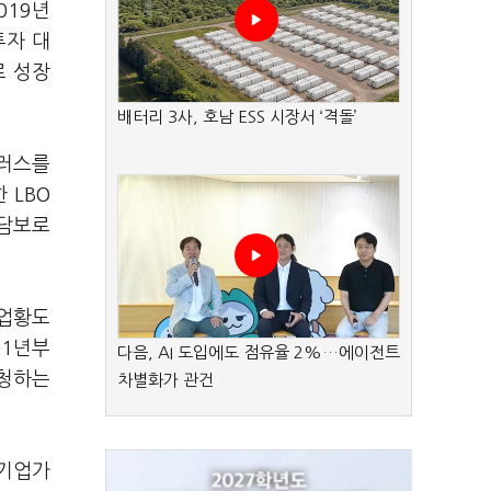
019년
투자 대
로 성장
배터리 3사, 호남 ESS 시장서 ‘격돌’
플러스를
 LBO
 담보로
 업황도
21년부
다음, AI 도입에도 점유율 2%…에이전트
신청하는
차별화가 관건
 기업가