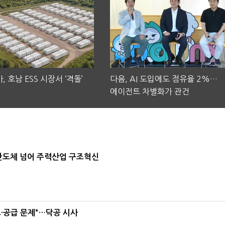
, 호남 ESS 시장서 ‘격돌’
다음, AI 도입에도 점유율 2%…
에이전트 차별화가 관건
…반도체 넘어 주력산업 구조혁신
·공급 문제"…닥공 시사