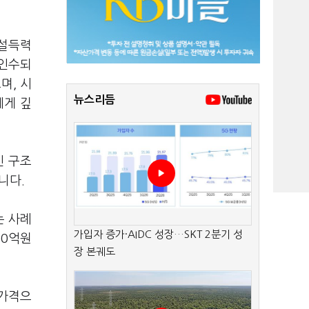
 설득력
 인수되
며, 시
뉴스리듬
에게 깊
인 구조
니다.
는 사례
가입자 증가·AIDC 성장…SKT 2분기 성
50억원
장 본궤도
 가격으