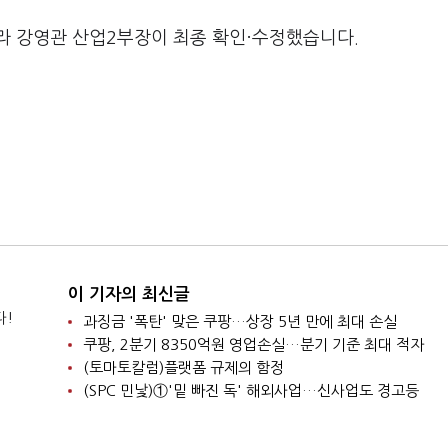
라 강영관 산업2부장이 최종 확인·수정했습니다.
이 기자의 최신글
다!
과징금 '폭탄' 맞은 쿠팡…상장 5년 만에 최대 손실
쿠팡, 2분기 8350억원 영업손실…분기 기준 최대 적자
(토마토칼럼)플랫폼 규제의 함정
(SPC 민낯)①'밑 빠진 독' 해외사업…신사업도 경고등