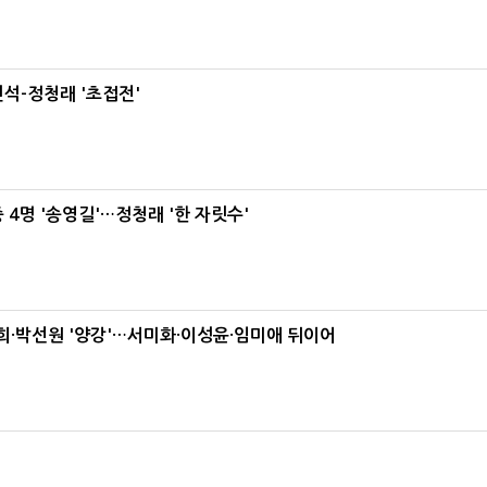
석-정청래 '초접전'
 4명 '송영길'…정청래 '한 자릿수'
·박선원 '양강'…서미화·이성윤·임미애 뒤이어