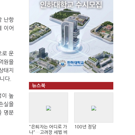
각 난항
에 이어
으로 운
0억원을
 상태지
니다.
뉴스북
성이 높
 손실을
줄 명분
"은퇴자는 어디로 가
100년 정당
나"…고려장 세법 비