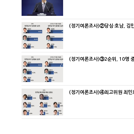
(정기여론조사)②당심·호남, 김민
(정기여론조사)③2순위, 10명 중
(정기여론조사)④최고위원 최민희