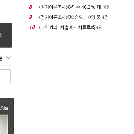
장 초반 상한가...
8
(정기여론조사)⑥민주 46.2% 대 국힘
31.0%…오차범위 밖 ...
9
(정기여론조사)③2순위, 10명 중 4명
'송영길'…정청래 '한 ...
10
(마약범죄, 처벌에서 치료로)②(단
독)"마약은 전염병…여성...
순