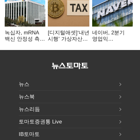
녹십자, mRNA
[디지털애셋]‘내년
네이버, 2분기
백신 안정성 측정
시행’ 가상자산
영업익
기술 확보
과세, 연말 국회
5203억원…
문턱 넘을까
전년비 0.2%
감소
뉴스
뉴스북
뉴스리듬
토마토증권통 Live
IB토마토