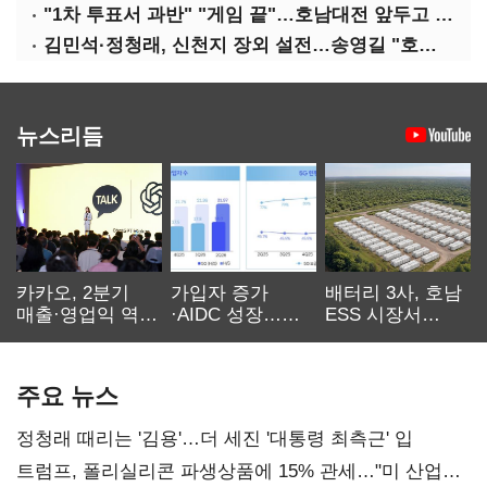
"1차 투표서 과반" "게임 끝"…호남대전 앞두고 '충돌'
김민석·정청래, 신천지 장외 설전…송영길 "호남 계몽 규탄"
뉴스리듬
카카오, 2분기
가입자 증가
배터리 3사, 호남
매출·영업익 역대
·AIDC 성장…
ESS 시장서
최대…에이전트
SKT 2분기 성장
‘격돌’
AI 수익화 관건
본궤도
주요 뉴스
정청래 때리는 '김용'…더 세진 '대통령 최측근' 입
트럼프, 폴리실리콘 파생상품에 15% 관세…"미 산업