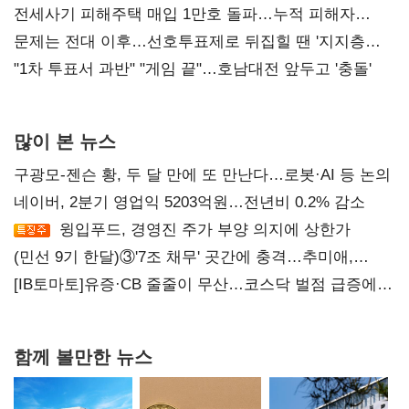
재건"
전세사기 피해주택 매입 1만호 돌파…누적 피해자
4만278명
문제는 전대 이후…선호투표제로 뒤집힐 땐 '지지층
불복'
"1차 투표서 과반" "게임 끝"…호남대전 앞두고 '충돌'
많이 본 뉴스
구광모-젠슨 황, 두 달 만에 또 만난다…로봇·AI 등 논의
네이버, 2분기 영업익 5203억원…전년비 0.2% 감소
윙입푸드, 경영진 주가 부양 의지에 상한가
(민선 9기 한달)③'7조 채무' 곳간에 충격…추미애,
20년만에 '비상재정' 선언 승부수
[IB토마토]유증·CB 줄줄이 무산…코스닥 벌점 급증에
상폐 압박
함께 볼만한 뉴스