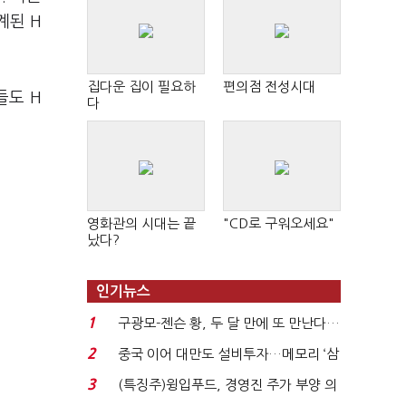
계된 H
집다운 집이 필요하
편의점 전성시대
들도 H
다
영화관의 시대는 끝
"CD로 구워오세요"
났다?
인기뉴스
1
구광모-젠슨 황, 두 달 만에 또 만난다…
로봇·AI 등 논...
2
중국 이어 대만도 설비투자…메모리 ‘삼
국전쟁’
3
(특징주)윙입푸드, 경영진 주가 부양 의