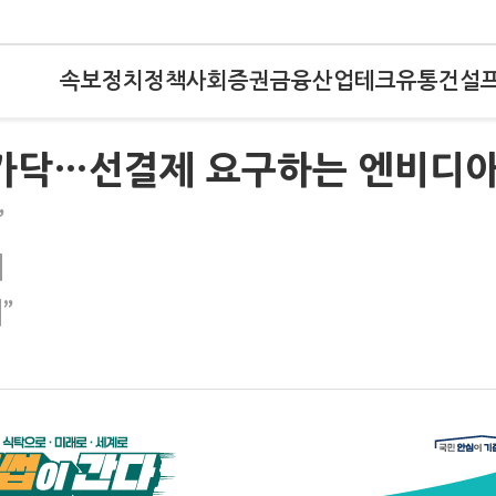
속보
정치
정책
사회
증권
금융
산업
테크
유통
건설
입 가닥…선결제 요구하는 엔비디
”
서
”