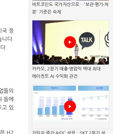
비트코인도 국가자산으로…'보관·평가·처
분' 기준은 숙제
미국 정
습니다.
다.
카카오, 2분기 매출·영업익 역대 최대…
에이전트 AI 수익화 관건
기업들의
라 등에
두고 있
은 H2
가입자 증가·AIDC 성장…SKT 2분기 성