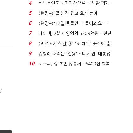
지에 상한가...
4
비트코인도 국가자산으로…'보관·평가·
처분' 기준은 ...
5
(현장+)"팔 생각 접고 호가 높여
요"…'덜 똘똘한 한 채' 20...
6
(현장+)"12일엔 물건 다 들어와요"…
빈 매대 채우며 문 연 ...
7
네이버, 2분기 영업익 5203억원…전년
비 0.2% 감소...
8
(민선 9기 한달)③'7조 채무' 곳간에 충
격…추미애, 20년...
9
정청래 때리는 '김용'…더 세진 '대통령
최측근' 입...
10
코스피, 장 초반 상승세…6400선 회복
시도
장