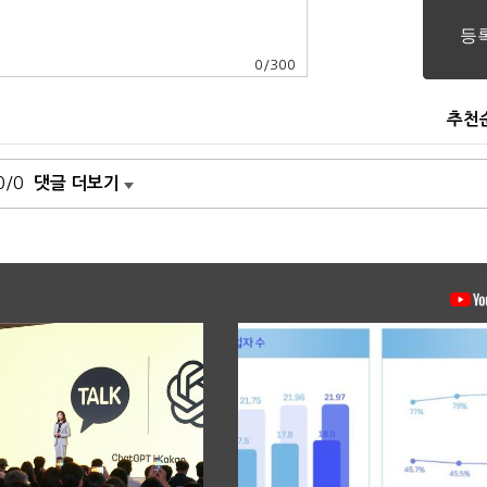
0
/
300
추천
0/0
댓글 더보기