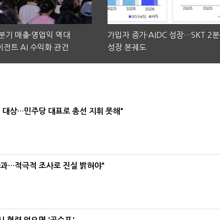
2분기 매출·영업익 역대
가입자 증가·AIDC 성장…SKT 2
전트 AI 수익화 관건
성장 본궤도
택' 대상…민주당 대표로 총선 지휘 못해"
사과…적극적 조사로 진실 밝혀야"