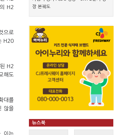
장 본궤도
의 H2
 것으로
 H20
된 H2
비교해도
 확대를
진 않을
뉴스북
. 이는