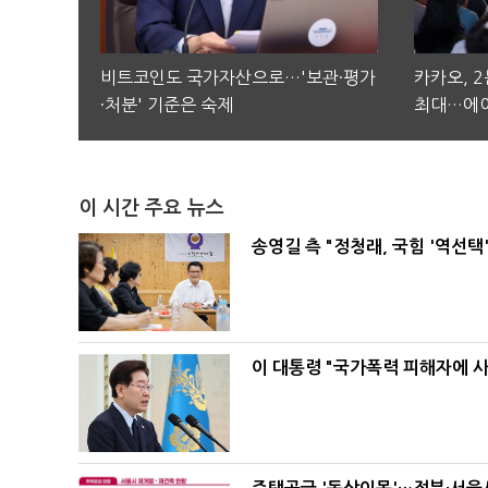
비트코인도 국가자산으로…'보관·평가
카카오, 
·처분' 기준은 숙제
최대…에이
이 시간 주요 뉴스
송영길 측 "정청래, 국힘 '역선
이 대통령 "국가폭력 피해자에 