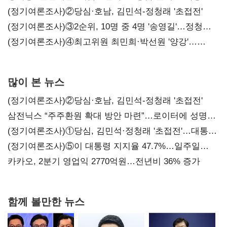
시사
(정기여론조사)②당심·호남, 김민석-정청래 '초접전'
(정기여론조사)③2순위, 10명 중 4명 '송영길'…정청래
'한 자릿수'
(정기여론조사)④최고위원 최민희·박선원 '양강'…
서미화·이성윤·임미애 뒤이어
많이 본 뉴스
(정기여론조사)②당심·호남, 김민석-정청래 '초접전'
삼전닉스 “주주환원 확대 방안 마련”…로이터에 성명
보내
(정기여론조사)①당심, 김민석·정청래 '초접전'…대통령
지지도 '50% 아래로'(종합)
(정기여론조사)⑤이 대통령 지지율 47.7%…일주일
만에 다시 40%대
카카오, 2분기 영업익 2770억원…전년비 36% 증가
함께 볼만한 뉴스