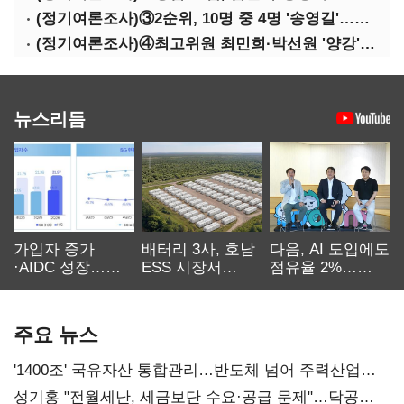
(정기여론조사)③2순위, 10명 중 4명 '송영길'…정청래 '한 자릿수'
(정기여론조사)④최고위원 최민희·박선원 '양강'…서미화·이성윤·임미애 뒤이어
뉴스리듬
가입자 증가
배터리 3사, 호남
다음, AI 도입에도
·AIDC 성장…
ESS 시장서
점유율 2%…
SKT 2분기 성장
‘격돌’
에이전트
본궤도
차별화가 관건
주요 뉴스
'1400조' 국유자산 통합관리…반도체 넘어 주력산업
구조혁신
성기홍 "전월세난, 세금보단 수요·공급 문제"…닥공