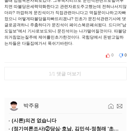
을때 김남국은사퇴로갔다. 그후속시리즈로 문진석관련으로밀어부
치면 따블당은세력약화한다고 관련자료도주고했는데 전혀나서지않
더라? 까깝하게 문진석이가 직접관련아니다고 역질문이나하고자빠
젔으니 어떻게따블당을자빠뜨리겠냐? 민초가 문진석관련기사에 댓
글로공격하니 주춤하다가 문진석이 페이스북은폐쇠됬다. 드디어"남
도일보"에서 기사로보도되니 문진석이는 나가떨어질것이다. 따블당
의거침없는질주에 제어를민초가한것이다. 국힘당에서 돈받고일하
는자들은 다들집에가서 푹쉬기바란다.
0
0
1/1
댓글 더보기
박주용
(시론)의견 없습니다
(정기여론조사)②당심·호남, 김민석-정청래 '초접전'