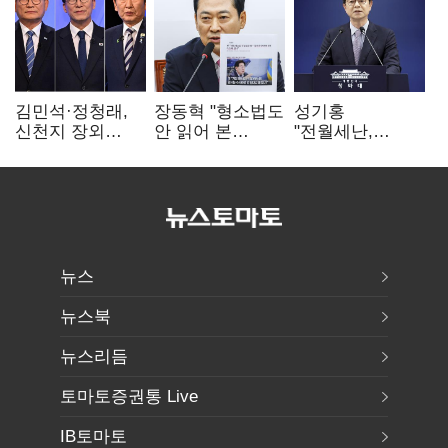
김민석·정청래,
장동혁 "형소법도
성기홍
신천지 장외
안 읽어 본
"전월세난,
설전…송영길
대통령…빛의
세금보단 수요·
"호남 계몽 규탄"
속도로 무너질
공급 문제"…닥공
것"
시사
뉴스
뉴스북
뉴스리듬
토마토증권통 Live
IB토마토