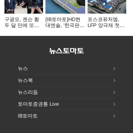
구광모, 젠슨 황
[IB토마토]HD현
포스코퓨처엠,
두 달 만에 또
대엔솔, '한국판
LFP 양극재 첫
만난다…로봇·AI
IRA' 수혜 부상…
대규모 공급…
등 논의
세액공제 선택이
ESS 시장 공략
변수
뉴스
뉴스북
뉴스리듬
토마토증권통 Live
IB토마토