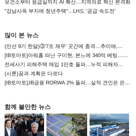
보건소부터 응급실까지 AI 확산…지역의료 혁신 본격화
"강남사옥 부지에 청년주택"…LH도 '공급 속도전'
많이 본 뉴스
(민선 9기 한달)③'7조 채무' 곳간에 충격…추미애,
20년만에 '비상재정' 선언 승부수
[IB토마토]아워홈 떠난 구미현, 본느에 340억 베팅…
가족 지배체제 구축
전세사기 피해주택 매입 1만호 돌파…누적 피해자
4만278명
(시론)꿈과 계획은 다르다
[IB토마토]JB금융 RORWA 2% 돌파…실적 견인은 은행
아닌 캐피탈
함께 볼만한 뉴스