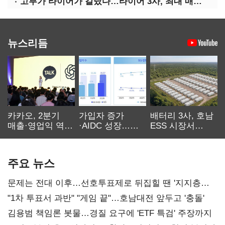
고부가 타이어가 갈랐다…타이어 3사, 최대 매출에도 영업익 희비
뉴스리듬
카카오, 2분기
가입자 증가
배터리 3사, 호남
매출·영업익 역대
·AIDC 성장…
ESS 시장서
최대…에이전트
SKT 2분기 성장
‘격돌’
AI 수익화 관건
본궤도
주요 뉴스
문제는 전대 이후…선호투표제로 뒤집힐 땐 '지지층
불복'
"1차 투표서 과반" "게임 끝"…호남대전 앞두고 '충돌'
김용범 책임론 봇물…경질 요구에 'ETF 특검' 주장까지