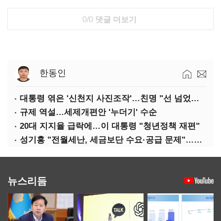
0/0
댓글 더보기
한동인
대통령 엮은 '신천지 사진조작'…친명 "선 넘었다" 격앙
규제 역설…세제개편안 '누더기' 수순
20대 지지율 급락에…이 대통령 "청년정책 재편"
성기홍 "전월세난, 세금보단 수요·공급 문제"…닥공 시사
뉴스리듬