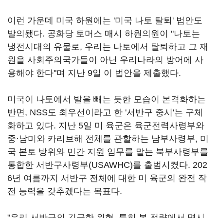
이런 가운데 미국 하원에는 '미국 나토 탈퇴' 법안도
발의됐다. 공화당 토머스 매시 하원의원이 "나토는
냉전시대의 유물로, 우리는 나토에서 탈퇴하고 그 재
원을 사회주의국가들이 아닌 우리나라의 방어에 사
용해야 한다"며 지난 9일 이 법안을 제출했다.
미국이 나토에서 발을 빼는 듯한 모습이 본격화하는
반면, NSS도 최우선이라고 한 '서반구 중시'는 구체
화하고 있다. 지난 5일 미 육군은 육군전력사령부와
중·남미와 카리브해 전체를 관할하는 남부사령부, 미
국 본토 방위와 민간 지원 임무를 맡는 북부사령부를
통합한 서반구사령부(USAWHC)를 출범시켰다. 202
6년 여름까지 서반구 전체에 대한 미 육군의 완전 작
전 능력을 갖추겠다는 목표다.
"우리 서반구의 긴급한 위협, 특히 본 전략에서 명시