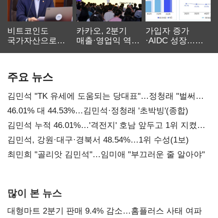
비트코인도
카카오, 2분기
가입자 증가
국가자산으로…'
매출·영업익 역대
·AIDC 성장…
보관·평가·처분'
최대…에이전트
SKT 2분기 성장
기준은 숙제
AI 수익화 관건
본궤도
주요 뉴스
김민석 "TK 유세에 도움되는 당대표"…정청래 "벌써
대표된 양 당직 배분"
46.01% 대 44.53%…김민석·정청래 '초박빙'(종합)
김민석 누적 46.01%…'격전지' 호남 앞두고 1위 지켰다
(2보)
김민석, 강원·대구·경북서 48.54%…1위 수성(1보)
최민희 "골리앗 김민석"…임미애 "부끄러운 줄 알아야"
많이 본 뉴스
대형마트 2분기 판매 9.4% 감소…홈플러스 사태 여파