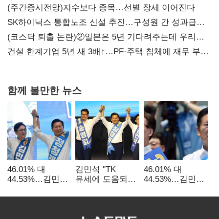
(주간증시전망)지수보다 종목…선별 장세 이어진다
SK하이닉스 통합노조 신설 추진…구성원 간 성과급
불만 확산
(코스닥 퇴출 논란)②일본은 5년 기다려주는데 우리는
당장 퇴출?…시간만으론 부족한 코스닥 구하기
건설 한계기업 5년 새 3배↑…PF·주택 침체에 재무 부담
확대
함께 볼만한 뉴스
46.01% 대
김민석 "TK
46.01% 대
44.53%…김민석·
유세에 도움되는
44.53%…김민석·
정청래
당대표"…정청래
정청래
'초박빙'(종합
"벌써 대표된 양
'초박빙'(종합)
2보)
당직 배분"