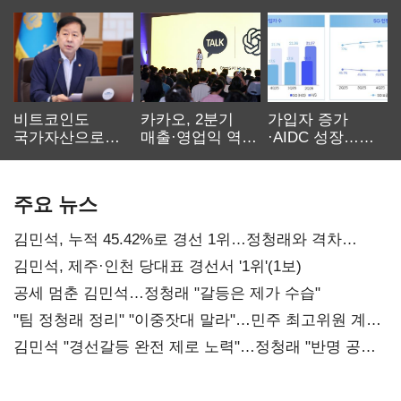
비트코인도
카카오, 2분기
가입자 증가
국가자산으로…'
매출·영업익 역대
·AIDC 성장…
보관·평가·처분'
최대…에이전트
SKT 2분기 성장
기준은 숙제
AI 수익화 관건
본궤도
주요 뉴스
김민석, 누적 45.42%로 경선 1위…정청래와 격차
0.86%p(2보)
김민석, 제주·인천 당대표 경선서 '1위'(1보)
공세 멈춘 김민석…정청래 "갈등은 제가 수습"
"팀 정청래 정리" "이중잣대 말라"…민주 최고위원 계파
다툼 격화
김민석 "경선갈등 완전 제로 노력"…정청래 "반명 공세
사과부터"