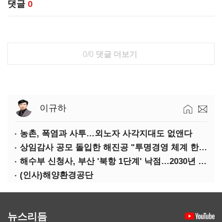
댓글
0
0/0
댓글 더보기
이규하
농촌, 폭염과 사투…외노자 사각지대도 없앤다
상임감사 공모 돌입한 해진공 "투명경영 체계 한층 강화"
해수부 신청사, 부산 '북항 1단계' 낙점…2030년 완공 목표
(인사)해양환경공단
뉴스리듬