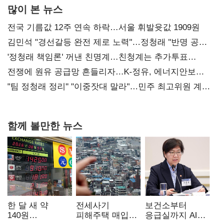
많이 본 뉴스
전국 기름값 12주 연속 하락…서울 휘발윳값 1909원
김민석 "경선갈등 완전 제로 노력"…정청래 "반명 공세
사과부터"
'정청래 책임론' 꺼낸 친명계…친청계는 추가투표
때리기
전쟁에 원유 공급망 흔들리자…K-정유, 에너지안보
핵심으로 재부상
"팀 정청래 정리" "이중잣대 말라"…민주 최고위원 계파
다툼 격화
함께 볼만한 뉴스
한 달 새 약
전세사기
보건소부터
140원
피해주택 매입
응급실까지 AI