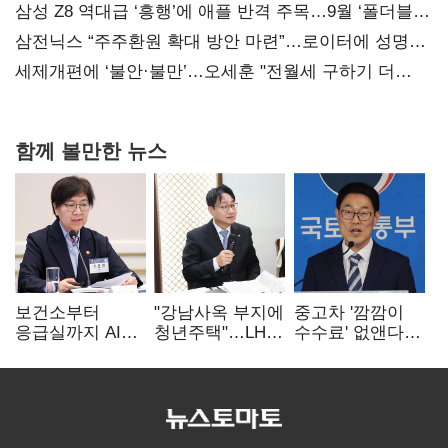
지지도 '50% 아래로'(종합)
삼성 Z8 역대급 ‘흥행’에 애플 반격 주목…9월 ‘폴더블
대전’
삼전닉스 “주주환원 확대 방안 마련”…로이터에 성명
보내
세제개편에 ‘불안·불만’…오세훈 "전월세 구하기 더
힘들어질 것"
함께 볼만한 뉴스
보건소부터
"강남사옥 부지에
중고차 '깜깜이
응급실까지 AI
청년주택"…LH도
수수료' 없앤다…
확산…지역의료
'공급 속도전'
7일 내 중대하자
혁신 본격화
생기면 환불