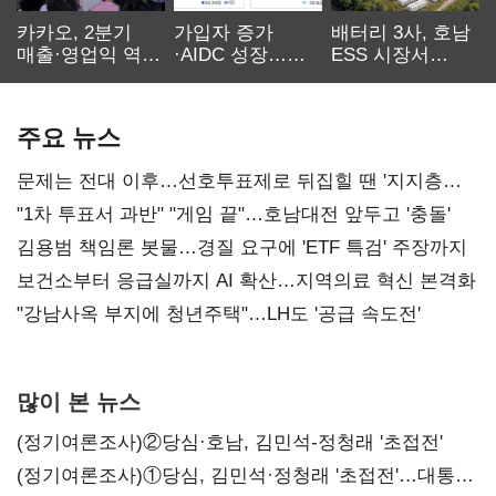
카카오, 2분기
가입자 증가
배터리 3사, 호남
매출·영업익 역대
·AIDC 성장…
ESS 시장서
최대…에이전트
SKT 2분기 성장
‘격돌’
AI 수익화 관건
본궤도
주요 뉴스
문제는 전대 이후…선호투표제로 뒤집힐 땐 '지지층
불복'
"1차 투표서 과반" "게임 끝"…호남대전 앞두고 '충돌'
김용범 책임론 봇물…경질 요구에 'ETF 특검' 주장까지
보건소부터 응급실까지 AI 확산…지역의료 혁신 본격화
"강남사옥 부지에 청년주택"…LH도 '공급 속도전'
많이 본 뉴스
(정기여론조사)②당심·호남, 김민석-정청래 '초접전'
(정기여론조사)①당심, 김민석·정청래 '초접전'…대통령