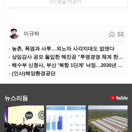
0/0
댓글 더보기
이규하
농촌, 폭염과 사투…외노자 사각지대도 없앤다
상임감사 공모 돌입한 해진공 "투명경영 체계 한층 강화"
해수부 신청사, 부산 '북항 1단계' 낙점…2030년 완공 목표
(인사)해양환경공단
뉴스리듬