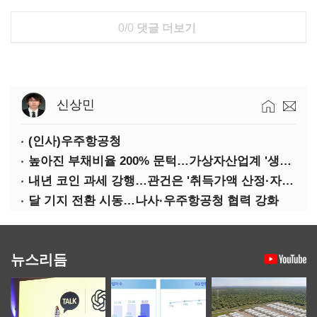
0/0
댓글 더보기
신상민
(인사)우주항공청
높아진 부채비율 200% 문턱…가상자산업계 '생존 시험대'
내년 코인 과세 강행…관건은 '취득가액 산정·자산 이동'
달 기지 전환 시동…나사·우주항공청 협력 강화
뉴스리듬