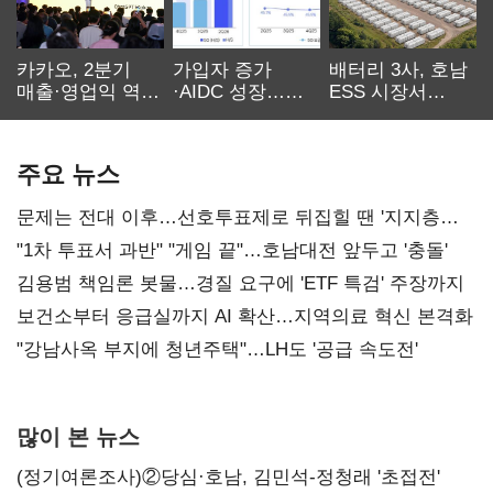
카카오, 2분기
가입자 증가
배터리 3사, 호남
매출·영업익 역대
·AIDC 성장…
ESS 시장서
최대…에이전트
SKT 2분기 성장
‘격돌’
AI 수익화 관건
본궤도
주요 뉴스
문제는 전대 이후…선호투표제로 뒤집힐 땐 '지지층
불복'
"1차 투표서 과반" "게임 끝"…호남대전 앞두고 '충돌'
김용범 책임론 봇물…경질 요구에 'ETF 특검' 주장까지
보건소부터 응급실까지 AI 확산…지역의료 혁신 본격화
"강남사옥 부지에 청년주택"…LH도 '공급 속도전'
많이 본 뉴스
(정기여론조사)②당심·호남, 김민석-정청래 '초접전'