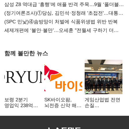
삼성 Z8 역대급 ‘흥행’에 애플 반격 주목…9월 ‘폴더블
대전’
(정기여론조사)①당심, 김민석·정청래 '초접전'…대통령
지지도 '50% 아래로'(종합)
(SPC 민낯)④솜방망이 처벌에 식품위생법 위반 반복
세제개편에 ‘불안·불만’…오세훈 "전월세 구하기 더
힘들어질 것"
함께 볼만한 뉴스
보령 2분기
SK바이오팜,
게임산업법 전면
영업익 238억…
뇌전증 신약 해외
손질
전년 대비 6.2%↓
흥행 발판…
공감대…"낡은
차세대 신약 개발
규제 걷고
속도
안전장치 촘촘히
해야"