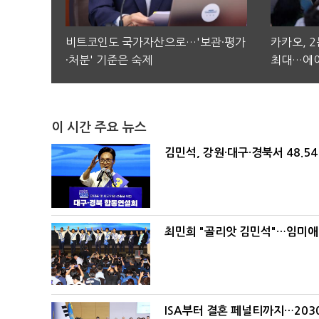
비트코인도 국가자산으로…'보관·평가
카카오, 
·처분' 기준은 숙제
최대…에이
이 시간 주요 뉴스
김민석, 강원·대구·경북서 48.5
최민희 "골리앗 김민석"…임미애
ISA부터 결혼 페널티까지…203