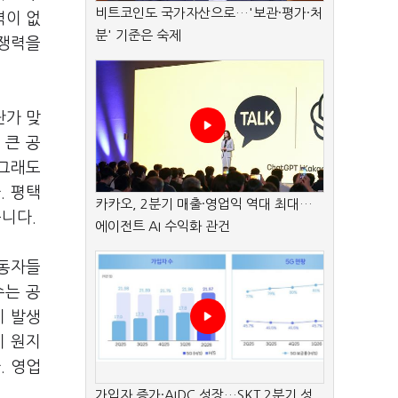
비트코인도 국가자산으로…'보관·평가·처
력이 없
분' 기준은 숙제
경쟁력을
단가 맞
 큰 공
 그래도
. 평택
카카오, 2분기 매출·영업익 역대 최대…
니다.
에이전트 AI 수익화 관건
노동자들
수는 공
이 발생
지 원지
. 영업
가입자 증가·AIDC 성장…SKT 2분기 성