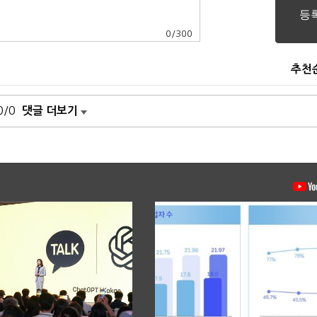
0
/
300
추천
0/0
댓글 더보기