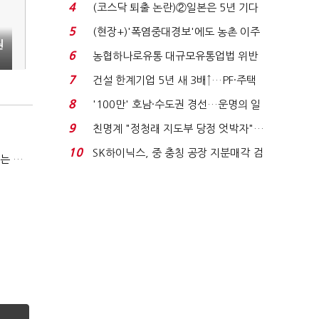
원 간 성과급 불...
4
(코스닥 퇴출 논란)②일본은 5년 기다
려주는데 우리는 ...
5
(현장+)'폭염중대경보'에도 농촌 이주
원
노동자는 강행군…'야...
6
농협하나로유통 대규모유통업법 위반
적발…공정위, 과...
7
건설 한계기업 5년 새 3배↑…PF·주택
침체에 재무 ...
8
'100만' 호남·수도권 경선…운명의 일
주일
9
친명계 "정청래 지도부 당정 엇박자"…
친청계 "신천지 오...
10
SK하이닉스, 중 충칭 공장 지분매각 검
(코스닥 퇴출 논란)③이광재 "과속 잡더라도 자동차 없애지는 말아야"
토?…“확정된 바...