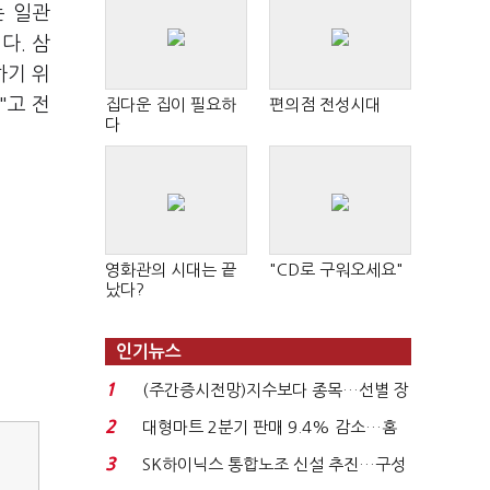
는 일관
다. 삼
하기 위
"고 전
집다운 집이 필요하
편의점 전성시대
다
영화관의 시대는 끝
"CD로 구워오세요"
났다?
인기뉴스
1
(주간증시전망)지수보다 종목…선별 장
세 이어진다...
2
대형마트 2분기 판매 9.4% 감소…홈
플러스 사태 여파...
3
SK하이닉스 통합노조 신설 추진…구성