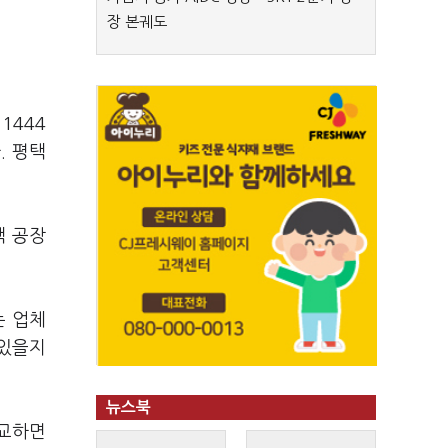
장 본궤도
1444
. 평택
택 공장
는 업체
 있을지
뉴스북
비교하면