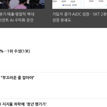
2분기 매출·영업익 역대
가입자 증가·AIDC 성장…SKT 2
전트 AI 수익화 관건
성장 본궤도
4%…1위 수성(1보)
 "부끄러운 줄 알아야"
0 지지율 하락에 '청년 챙기기'