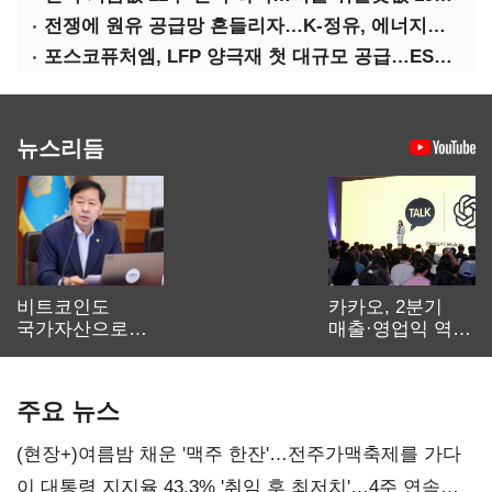
전쟁에 원유 공급망 흔들리자…K-정유, 에너지안보 핵심으로 재부상
포스코퓨처엠, LFP 양극재 첫 대규모 공급…ESS 시장 공략
뉴스리듬
비트코인도
카카오, 2분기
국가자산으로…'
매출·영업익 역대
보관·평가·처분'
최대…에이전트
기준은 숙제
AI 수익화 관건
주요 뉴스
(현장+)여름밤 채운 '맥주 한잔'…전주가맥축제를 가다
이 대통령 지지율 43.3% '취임 후 최저치'…4주 연속