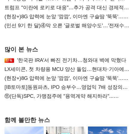
'하락'
트럼프 "이란에 로키로 대응"…추가 공격 대신 경제적
압박 시사
(현장+)8G 압력에 눈앞 '깜깜', 이마엔 구슬땀 '뚝뚝'…
화려한 에어쇼 뒤 땀방울
(민선 9기 한 달)④막 오른 '글로벌 해양수도'…'전재수
리더십' 시험대
많이 본 뉴스
'한국판 IRA'서 빠진 전기차…청와대 벽에 막혔다
LX세미콘, 첫 차량용 MCU 양산 돌입…현대차·기아에
공급
(현장+)8G 압력에 눈앞 '깜깜', 이마엔 구슬땀 '뚝뚝'…
화려한 에어쇼 뒤 땀방울
[IB토마토]동원파츠, IPO 승부수…영업익 7배 성장의
이면은 고객 편중
⑪(단독)SPC, 가맹점주에 "용역계약 해지하라"...
내팽개친 '사회적합의'
함께 볼만한 뉴스