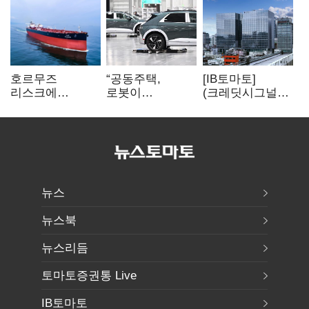
호르무즈
“공동주택,
[IB토마토]
리스크에
로봇이
(크레딧시그널)
산유국도 선박
발레파킹”…
대우건설, 실적
확보…해운·조선
현대차그룹의
반등에도
‘기회’
주차 실험
재무부담…
순차입금 2조
뉴스
뉴스북
뉴스리듬
토마토증권통 Live
IB토마토