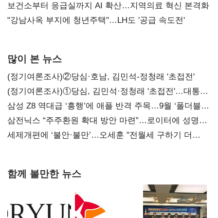
보건소부터 응급실까지 AI 확산…지역의료 혁신 본격화
"강남사옥 부지에 청년주택"…LH도 '공급 속도전'
많이 본 뉴스
(정기여론조사)②당심·호남, 김민석-정청래 '초접전'
(정기여론조사)①당심, 김민석·정청래 '초접전'…대통령
지지도 '50% 아래로'(종합)
삼성 Z8 역대급 ‘흥행’에 애플 반격 주목…9월 ‘폴더블
대전’
삼전닉스 “주주환원 확대 방안 마련”…로이터에 성명
보내
세제개편에 ‘불안·불만’…오세훈 "전월세 구하기 더
힘들어질 것"
함께 볼만한 뉴스