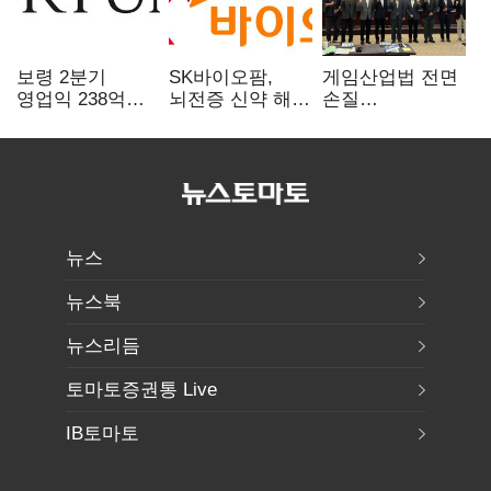
보령 2분기
SK바이오팜,
게임산업법 전면
영업익 238억…
뇌전증 신약 해외
손질
전년 대비 6.2%↓
흥행 발판…
공감대…"낡은
차세대 신약 개발
규제 걷고
속도
안전장치 촘촘히
해야"
뉴스
뉴스북
뉴스리듬
토마토증권통 Live
IB토마토