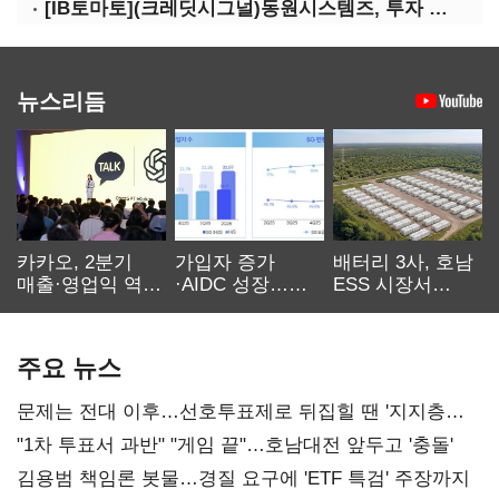
[IB토마토](크레딧시그널)동원시스템즈, 투자 속도 조절이 만든 재무 안정화
뉴스리듬
카카오, 2분기
가입자 증가
배터리 3사, 호남
매출·영업익 역대
·AIDC 성장…
ESS 시장서
최대…에이전트
SKT 2분기 성장
‘격돌’
AI 수익화 관건
본궤도
주요 뉴스
문제는 전대 이후…선호투표제로 뒤집힐 땐 '지지층
불복'
"1차 투표서 과반" "게임 끝"…호남대전 앞두고 '충돌'
김용범 책임론 봇물…경질 요구에 'ETF 특검' 주장까지