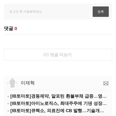
댓글
0
0/0
댓글 더보기
이재혁
[IB토마토]경동제약, 알포틴 환불부채 급증…영업이익 30% 잠식
[IB토마토]아미노로직스, 최대주주에 기댄 성장…높은 의존도 '양날의 검'
[IB토마토]큐렉소, 의료진에 CB 발행…기술개발 명분 뒤 보상 논란