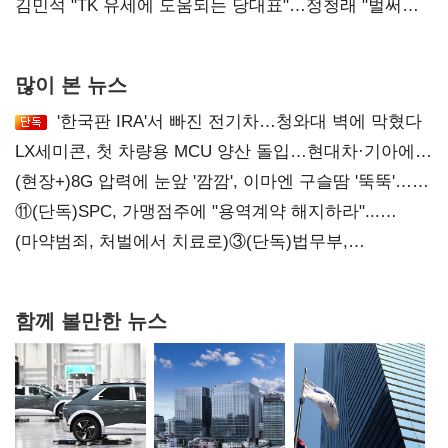
리더십' 시험대
김민석 "TK 유세에 도움되는 당대표"…정청래 "벌써
대표된 양 당직 배분"
많이 본 뉴스
'한국판 IRA'서 빠진 전기차…청와대 벽에 막혔다
LX세미콘, 첫 차량용 MCU 양산 돌입…현대차·기아에
공급
(현장+)8G 압력에 눈앞 '깜깜', 이마엔 구슬땀 '뚝뚝'…
화려한 에어쇼 뒤 땀방울
⑪(단독)SPC, 가맹점주에 "용역계약 해지하라"...
내팽개친 '사회적합의'
(마약범죄, 처벌에서 치료로)③(단독)법무부,
마약재활과 4곳→13곳 확대…'교정청' 밑그림
함께 볼만한 뉴스