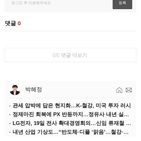
댓글
0
0/0
댓글 더보기
박혜정
관세 압박에 답은 현지화…K-철강, 미국 투자 러시
정제마진 회복에 PX 반등까지…정유사 내년 실적 기대
LG전자, 19일 전사 확대경영회의…신임 류재철 사장 주관
내년 산업 기상도…“반도체·디플 ‘맑음’…철강·석화 ‘흐림’”