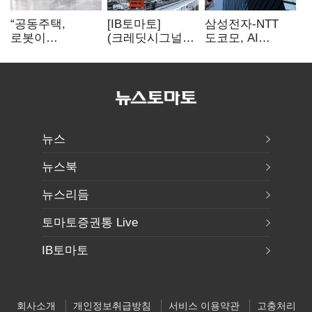
“공동주택,
[IB토마토]
삼성전자-NTT
로봇이
(크레딧시그널)
도코모, AI
발레파킹”…
대우건설, 실적
무선망 통신 품질
현대차그룹의
반등에도
최적화 기술 검증
주차 실험
재무부담…
순차입금 2조
뉴스
뉴스북
뉴스리듬
토마토증권통 Live
IB토마토
회사소개
개인정보취급방침
서비스 이용약관
고충처리