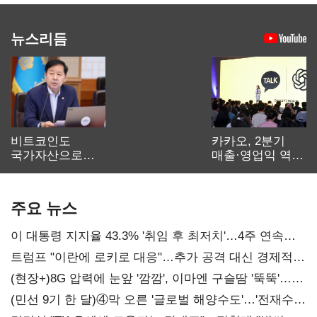
뉴스리듬
비트코인도
카카오, 2분기
국가자산으로…'
매출·영업익 역대
보관·평가·처분'
최대…에이전트
기준은 숙제
AI 수익화 관건
주요 뉴스
이 대통령 지지율 43.3% '취임 후 최저치'…4주 연속
'하락'
트럼프 "이란에 로키로 대응"…추가 공격 대신 경제적
압박 시사
(현장+)8G 압력에 눈앞 '깜깜', 이마엔 구슬땀 '뚝뚝'…
화려한 에어쇼 뒤 땀방울
(민선 9기 한 달)④막 오른 '글로벌 해양수도'…'전재수