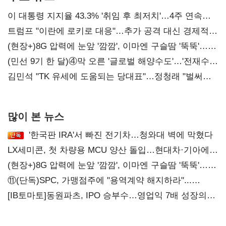
이 대통령 지지율 43.3% '취임 후 최저치'…4주 연속
'하락'
트럼프 "이란에 로키로 대응"…추가 공격 대신 경제적
압박 시사
(현장+)8G 압력에 눈앞 '깜깜', 이마엔 구슬땀 '뚝뚝'…
화려한 에어쇼 뒤 땀방울
(민선 9기 한 달)④막 오른 '글로벌 해양수도'…'전재수
리더십' 시험대
김민석 "TK 유세에 도움되는 당대표"…정청래 "벌써
대표된 양 당직 배분"
많이 본 뉴스
'한국판 IRA'서 빠진 전기차…청와대 벽에 막혔다
LX세미콘, 첫 차량용 MCU 양산 돌입…현대차·기아에
공급
(현장+)8G 압력에 눈앞 '깜깜', 이마엔 구슬땀 '뚝뚝'…
화려한 에어쇼 뒤 땀방울
⑪(단독)SPC, 가맹점주에 "용역계약 해지하라"...
내팽개친 '사회적합의'
[IB토마토]동원파츠, IPO 승부수…영업익 7배 성장의
이면은 고객 편중