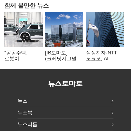
함께 볼만한 뉴스
“공동주택,
[IB토마토]
삼성전자-NTT
로봇이
(크레딧시그널)
도코모, AI
발레파킹”…
대우건설, 실적
무선망 통신 품질
현대차그룹의
반등에도
최적화 기술 검증
주차 실험
재무부담…
순차입금 2조
뉴스
뉴스북
뉴스리듬