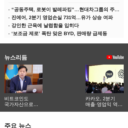
“공동주택, 로봇이 발레파킹”…현대차그룹의 주차 실험
진에어, 2분기 영업손실 731억…유가 상승 여파
강인한 근육에 날렵함을 입히다
‘보조금 제로’ 폭탄 맞은 BYD, 판매량 급제동
뉴스리듬
비트코인도
카카오, 2분기
국가자산으로…'
매출·영업익 역대
보관·평가·처분'
최대…에이전트
기준은 숙제
AI 수익화 관건
주요 뉴스