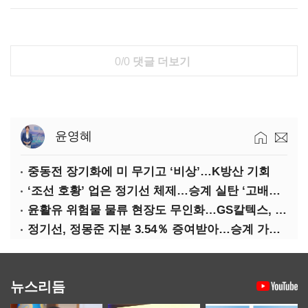
0/0
댓글 더보기
윤영혜
중동전 장기화에 미 무기고 ‘비상’…K방산 기회
‘조선 호황’ 업은 정기선 체제…승계 실탄 ‘고배당’ 주목
윤활유 위험물 물류 현장도 무인화…GS칼텍스, 디지털 전환 가속
정기선, 정몽준 지분 3.54％ 증여받아…승계 가속화
뉴스리듬