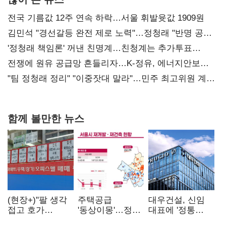
전국 기름값 12주 연속 하락…서울 휘발윳값 1909원
김민석 "경선갈등 완전 제로 노력"…정청래 "반명 공세
사과부터"
'정청래 책임론' 꺼낸 친명계…친청계는 추가투표
때리기
전쟁에 원유 공급망 흔들리자…K-정유, 에너지안보
핵심으로 재부상
"팀 정청래 정리" "이중잣대 말라"…민주 최고위원 계파
다툼 격화
함께 볼만한 뉴스
(현장+)"팔 생각
주택공급
대우건설, 신임
접고 호가
'동상이몽'…정부
대표에 '정통
높여요"…'덜
·서울시 협력
대우맨' 이강석