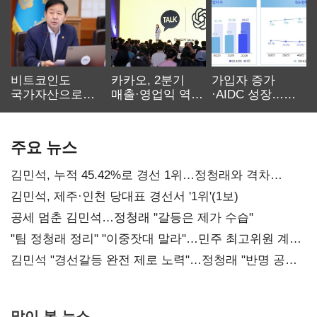
비트코인도
카카오, 2분기
가입자 증가
국가자산으로…'
매출·영업익 역대
·AIDC 성장…
보관·평가·처분'
최대…에이전트
SKT 2분기 성장
기준은 숙제
AI 수익화 관건
본궤도
주요 뉴스
김민석, 누적 45.42%로 경선 1위…정청래와 격차
0.86%p(2보)
김민석, 제주·인천 당대표 경선서 '1위'(1보)
공세 멈춘 김민석…정청래 "갈등은 제가 수습"
"팀 정청래 정리" "이중잣대 말라"…민주 최고위원 계파
다툼 격화
김민석 "경선갈등 완전 제로 노력"…정청래 "반명 공세
사과부터"
많이 본 뉴스