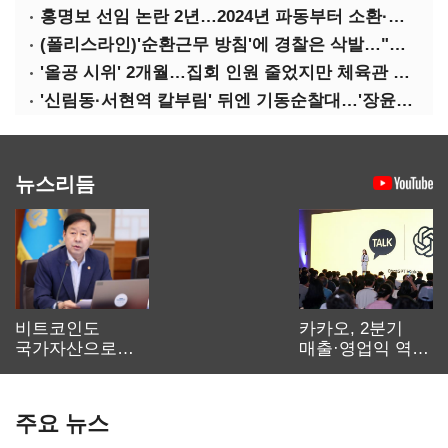
홍명보 선임 논란 2년…2024년 파동부터 소환·압색까지
(폴리스라인)'순환근무 방침'에 경찰은 삭발…"베테랑·수사력 보강 먼저"
'올공 시위' 2개월…집회 인원 줄었지만 체육관 봉쇄 계속
'신림동·서현역 칼부림' 뒤엔 기동순찰대…'장윤기 은폐·조작' 후엔 내부비리수사대
뉴스리듬
비트코인도
카카오, 2분기
국가자산으로…'
매출·영업익 역대
보관·평가·처분'
최대…에이전트
기준은 숙제
AI 수익화 관건
주요 뉴스