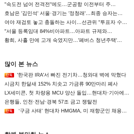
"속도전 넘어 전격전"에도…군공항 이전부터 주
52시간까지 '뇌관'
호남은 '김민석' 서울·경기는 '정청래'…최종 승자는
'안갯속'
여야 재검토 놓고 충돌하는 사이…선관위 "투표자 수
오차 당연"
"서울 등록임대 84%비아파트…아파트 규제와
달리해야"
황희, 사흘 만에 고개 숙였지만…'폐버스 청년주택'
후폭풍
많이 본 뉴스
'한국판 IRA'서 빠진 전기차…청와대 벽에 막혔다
시금치 한달새 152% 치솟고 가금류 90만마리 폐사
LX세미콘, 첫 차량용 MCU 양산 돌입…현대차·기아에
공급
은행들, 인천·전남·경북 57조 금고 쟁탈전
‘구금 사태’ 현대차 HMGMA, 미 재향군인 채용
확대로 분위기 반전