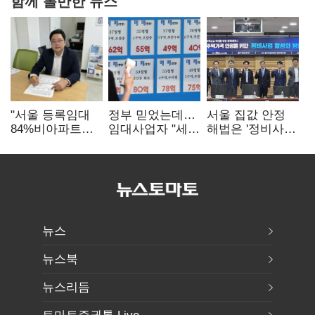
함께 볼만한 뉴스
"서울 등록임대
정부 믿었는데…
서울 집값 안정
84%비아파트…
임대사업자 "세금
해법은 '정비사업
아파트 규제와
더 내라" 분통
속도전'…공사비·
달리해야"
분쟁 해소도 과제
뉴스
뉴스북
뉴스리듬