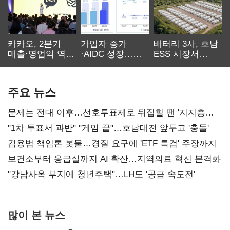
카카오, 2분기
가입자 증가
배터리 3사, 호남
매출·영업익 역대
·AIDC 성장…
ESS 시장서
최대…에이전트
SKT 2분기 성장
‘격돌’
AI 수익화 관건
본궤도
주요 뉴스
문제는 전대 이후…선호투표제로 뒤집힐 땐 '지지층
불복'
"1차 투표서 과반" "게임 끝"…호남대전 앞두고 '충돌'
김용범 책임론 봇물…경질 요구에 'ETF 특검' 주장까지
보건소부터 응급실까지 AI 확산…지역의료 혁신 본격화
"강남사옥 부지에 청년주택"…LH도 '공급 속도전'
많이 본 뉴스