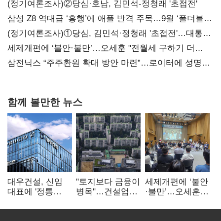
(정기여론조사)②당심·호남, 김민석-정청래 '초접전'
삼성 Z8 역대급 ‘흥행’에 애플 반격 주목…9월 ‘폴더블
대전’
(정기여론조사)①당심, 김민석·정청래 '초접전'…대통령
지지도 '50% 아래로'(종합)
세제개편에 ‘불안·불만’…오세훈 "전월세 구하기 더
힘들어질 것"
삼전닉스 “주주환원 확대 방안 마련”…로이터에 성명
보내
함께 볼만한 뉴스
대우건설, 신임
"토지보다 금융이
세제개편에 ‘불안
대표에 '정통
병목"…건설업계,
·불만’…오세훈
대우맨' 이강석
PF 자금경색
"전월세 구하기
부사장 내정
해소 목소리
더 힘들어질 것"