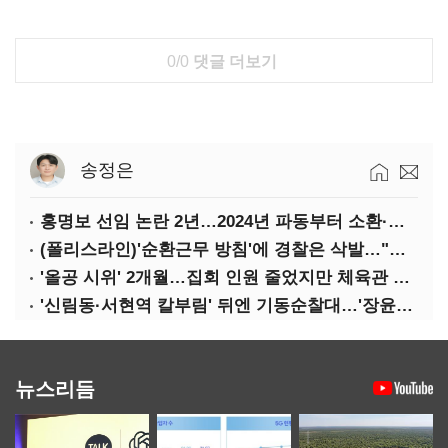
0/0
댓글 더보기
송정은
홍명보 선임 논란 2년…2024년 파동부터 소환·압색까지
(폴리스라인)'순환근무 방침'에 경찰은 삭발…"베테랑·수사력 보강 먼저"
'올공 시위' 2개월…집회 인원 줄었지만 체육관 봉쇄 계속
'신림동·서현역 칼부림' 뒤엔 기동순찰대…'장윤기 은폐·조작' 후엔 내부비리수사대
뉴스리듬