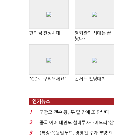
편의점 전성시대
영화관의 시대는 끝
났다?
"CD로 구워오세요"
콘서트 전당대회
인기뉴스
1
구광모-젠슨 황, 두 달 만에 또 만난다…
로봇·AI 등 논...
2
중국 이어 대만도 설비투자…메모리 ‘삼
국전쟁’
3
(특징주)윙입푸드, 경영진 주가 부양 의