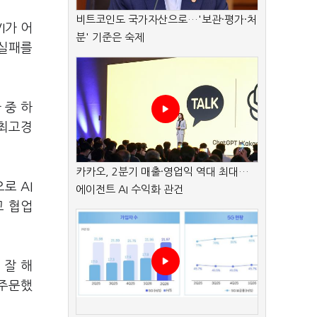
비트코인도 국가자산으로…'보관·평가·처
I가 어
분' 기준은 숙제
 실패를
 중 하
 최고경
카카오, 2분기 매출·영업익 역대 최대…
로 AI
에이전트 AI 수익화 관건
고 협업
 잘 해
 주문했