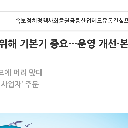
속보
정치
정책
사회
증권
금융
산업
테크
유통
건설
보 위해 기본기 중요…운영 개선·
도모에 머리 맞대
 사업자’ 주문