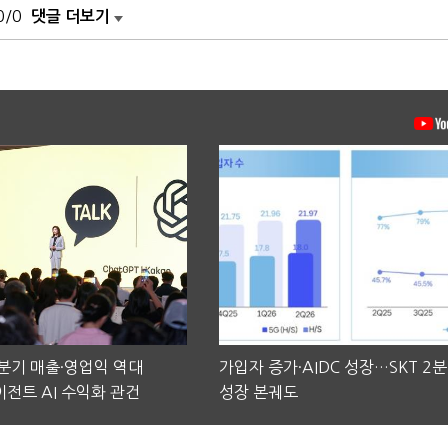
0/0
댓글 더보기
2분기 매출·영업익 역대
가입자 증가·AIDC 성장…SKT 2
전트 AI 수익화 관건
성장 본궤도