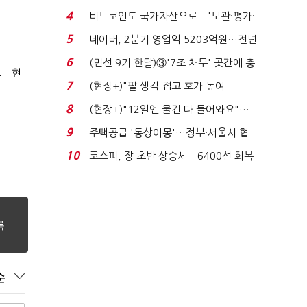
지에 상한가...
4
비트코인도 국가자산으로…'보관·평가·
처분' 기준은 ...
5
네이버, 2분기 영업익 5203억원…전년
비 0.2% 감소...
6
(민선 9기 한달)③'7조 채무' 곳간에 충
(반도체 하청노동자의 눈물③)9년전 산재 승인 간소화 제도…현장선 ‘문턱’ 여전
격…추미애, 20년...
7
(현장+)"팔 생각 접고 호가 높여
요"…'덜 똘똘한 한 채' 20...
8
(현장+)"12일엔 물건 다 들어와요"…
빈 매대 채우며 문 연 ...
9
주택공급 '동상이몽'…정부·서울시 협
력 없으면 '공수표'...
10
코스피, 장 초반 상승세…6400선 회복
시도
순