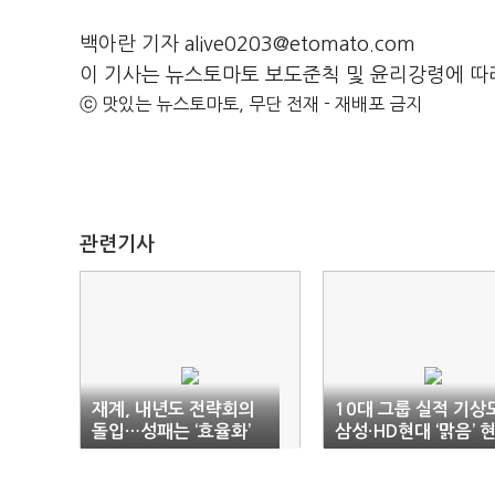
백아란 기자 alive0203@etomato.com
이 기사는 뉴스토마토 보도준칙 및 윤리강령에 따
ⓒ 맛있는 뉴스토마토, 무단 전재 - 재배포 금지
관련기사
재계, 내년도 전략회의
10대 그룹 실적 기상
돌입…성패는 ‘효율화’
삼성·HD현대 ‘맑음’ 
대차·포스코 ‘흐림’