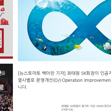
[뉴스토마토 백아란 기자] 최태원 SK회장이 인공지
열사별로 운영개선(O/I·Operation Improv
니다.
최태원 SK회장이 경기도 이천 SKMS연구소에
(사진=SK)