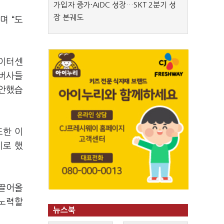
가입자 증가·AIDC 성장…SKT 2분기 성
장 본궤도
며 “도
데이터센
멤버사들
제안했습
또한 이
기로 했
 끌어올
 노력할
뉴스북