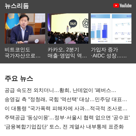
뉴스리듬
비트코인도
카카오, 2분기
가입자 증가
국가자산으로…'
매출·영업익 역대
·AIDC 성장…
보관·평가·처분'
최대…에이전트
SKT 2분기 성장
기준은 숙제
AI 수익화 관건
본궤도
주요 뉴스
공급 속도전 외치더니…황희, 난데없이 '폐버스
리모델링' 제안
송영길 측 "정청래, 국힘 '역선택' 대상…민주당 대표로
총선 지휘 못해"
이 대통령 "국가폭력 피해자에 사과…적극적 조사로
진실 밝혀야"
주택공급 '동상이몽'…정부·서울시 협력 없으면 '공수표'
'금융복합기업집단' 토스, 전 계열사 내부통제 표준화