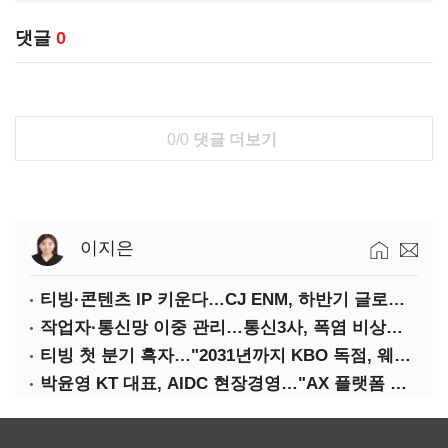
댓글
0
0/0
댓글 더보기
이지은
티빙·콘텐츠 IP 키운다…CJ ENM, 하반기 글로벌 확장 가속
작업자·통신망 이중 관리…통신3사, 폭염 비상대응 돌입
티빙 첫 분기 흑자…"2031년까지 KBO 독점, 웨이브 합병도 속도"
박윤영 KT 대표, AIDC 현장경영…"AX 플랫폼 핵심 인프라로 키운다"