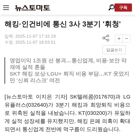
구독
해킹·인건비에 통신 3사 3분기 '휘청'
입력: 2025-11-07 17:32:19
수정: 2025-11-07 18:03:51
답글쓰기
영업이익 1조원 선 붕괴…통신업계, 비용·보안 악
재에 실적 흔들
SKT 해킹 보상·LGU+ 퇴직 비용 부담…KT 웃었지
만 '신뢰 리스크' 여전
[뉴스토마토 이지은 기자]
SK텔레콤(017670)
과
LG
유플러스(032640)
가 3분기 해킹과 희망퇴직 비용으
로 위축된 실적을 내놨습니다.
KT(030200)
가 유일하
게 실적 성장세를 유지했지만, 해킹 은폐 의혹이 확대
되면서 통신업계 전반에 먹구름이 드리웠습니다.