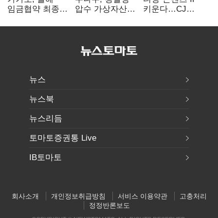
임금협약 최종
압수 가상자산
키운다…CJ
타결…연봉 6.3%
보관 맡는다…
ENM, 하반기
인상·격려금
커스터디 사업
글로벌 확장 가속
300만원
최종 낙찰
뉴스
뉴스북
뉴스리듬
토마토증권통 Live
IB토마토
회사소개
개인정보취급방침
서비스 이용약관
고충처리
정정반론보도