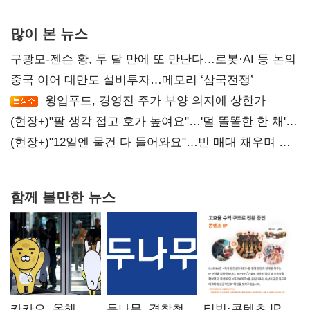
많이 본 뉴스
구광모-젠슨 황, 두 달 만에 또 만난다…로봇·AI 등 논의
중국 이어 대만도 설비투자…메모리 ‘삼국전쟁’
윙입푸드, 경영진 주가 부양 의지에 상한가
(현장+)"팔 생각 접고 호가 높여요"…'덜 똘똘한 한 채'
20억 키맞추기
(현장+)"12일엔 물건 다 들어와요"…빈 매대 채우며 문
연 홈플러스
함께 볼만한 뉴스
카카오, 올해
두나무, 경찰청
티빙·콘텐츠 IP