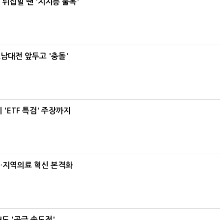
뒤집힐 땐 '지지층 불복'
호남대전 앞두고 '충돌'
'ETF 특검' 주장까지
…지역의료 혁신 본격화
도 '공급 속도전'