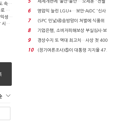
5
세제개편에 ‘불안·불만’…오세훈 "전월
티빙 첫 분기 흑자…"2031년까지 KBO 독점, 웨이브 합병도 속도"
세 구하기 더 ...
박윤영 KT 대표, AIDC 현장경영…"AX 플랫폼 핵심 인프라로 키운다"
6
영업익 늘린 LGU+…보안·AIDC '신사
LGU+, "AI 투자 확대에도 외부 차입 없다"…파주 AIDC 수익성 자신
업 드라이브'...
7
(SPC 민낯)④솜방망이 처벌에 식품위
LG헬로비전, 2분기 영업익 30억…방송침체에 교육용 단말 시장도 축소
생법 위반 반복...
8
기업은행, 소비자피해보상 부실심사·보
이스피싱 공시 ...
9
경상수지 또 역대 최고치…사상 첫 400
억달러에 '3% 성...
10
(정기여론조사)⑤이 대통령 지지율 47.
7%…일주일 만에 ...
순