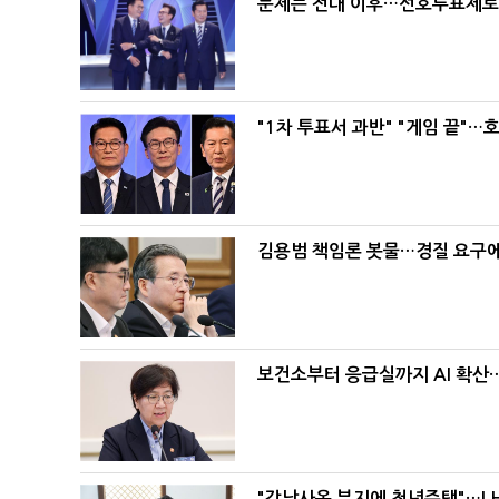
문제는 전대 이후…선호투표제로 
"1차 투표서 과반" "게임 끝"…
김용범 책임론 봇물…경질 요구에 
보건소부터 응급실까지 AI 확산
"강남사옥 부지에 청년주택"…LH