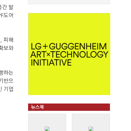
중간 발
PF도어
, 피해
 확보와
이행하는
 기반으
인 기업
뉴스북