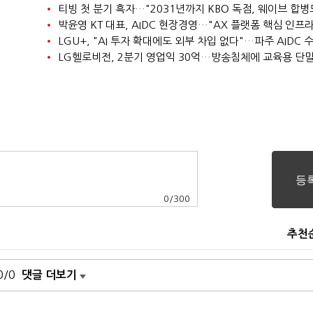
0
/
300
추천
0/0
댓글 더보기