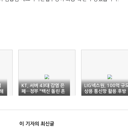
적
KT, 서버 43대 감염 은
LIG넥스원, 100억 규
해
폐…정부 "백신 돌린 흔
상용 통신망 활용 후방
적서 발견"
전술통신체계 개발
이 기자의 최신글