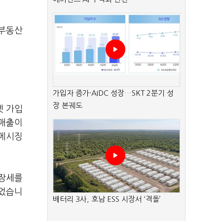
 부동산
가입자 증가·AIDC 성장…SKT 2분기 성
장 본궤도
셋 가입
 매출이
업메시징
성장세를
늘었습니
배터리 3사, 호남 ESS 시장서 ‘격돌’