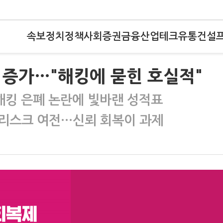
속보
정치
정책
사회
증권
금융
산업
테크
유통
건설
% 증가…"해킹에 묻힌 호실적"
해킹 은폐 논란에 빛바랜 성적표
 리스크 여전…신뢰 회복이 과제