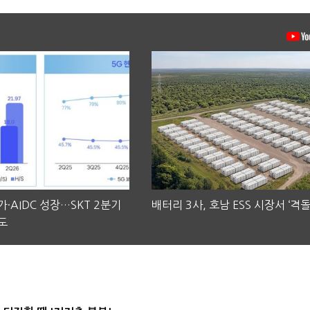
·AIDC 성장…SKT 2분기
배터리 3사, 호남 ESS 시장서 ‘격돌
도