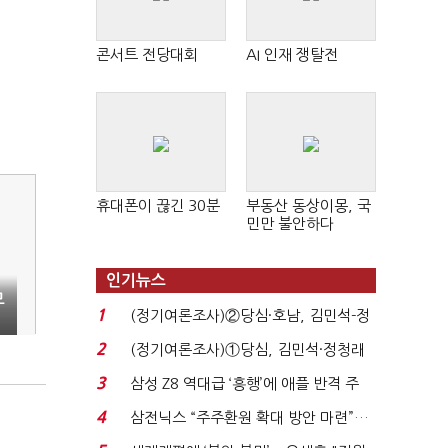
콘서트 전당대회
AI 인재 쟁탈전
휴대폰이 끊긴 30분
부동산 동상이몽, 국
민만 불안하다
인기뉴스
모
1
(정기여론조사)②당심·호남, 김민석-정
청래 '초접전'...
2
(정기여론조사)①당심, 김민석·정청래
'초접전'…대통령 ...
3
삼성 Z8 역대급 ‘흥행’에 애플 반격 주
목…9월 ‘폴...
4
삼전닉스 “주주환원 확대 방안 마련”…
로이터에 성명...