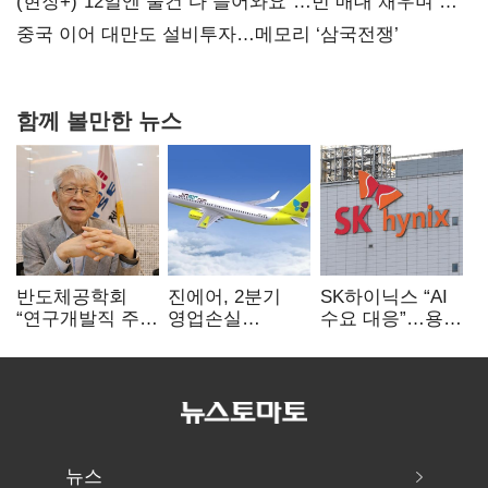
20억 키맞추기
(현장+)"12일엔 물건 다 들어와요"…빈 매대 채우며 문
연 홈플러스
중국 이어 대만도 설비투자…메모리 ‘삼국전쟁’
함께 볼만한 뉴스
반도체공학회
진에어, 2분기
SK하이닉스 “AI
“연구개발직 주
영업손실
수요 대응”…용인
52시간제
731억…유가
·청주 팹에 54조
개선해야”
상승 여파
투자
뉴스