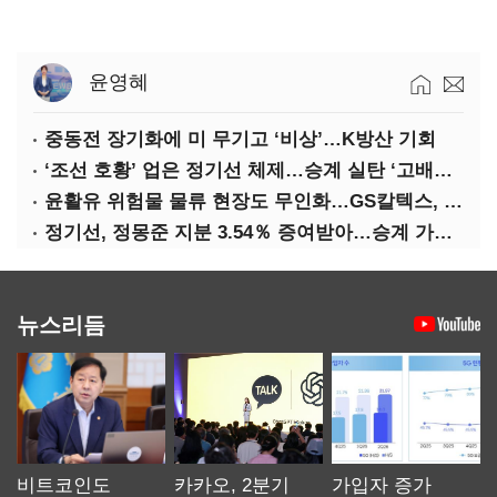
윤영혜
중동전 장기화에 미 무기고 ‘비상’…K방산 기회
‘조선 호황’ 업은 정기선 체제…승계 실탄 ‘고배당’ 주목
윤활유 위험물 물류 현장도 무인화…GS칼텍스, 디지털 전환 가속
정기선, 정몽준 지분 3.54％ 증여받아…승계 가속화
뉴스리듬
비트코인도
카카오, 2분기
가입자 증가