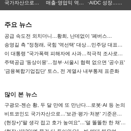
국가자산으로…'
매출·영업익 역대
·AIDC 성장…
보관·평가·처분'
최대…에이전트
SKT 2분기 성장
기준은 숙제
AI 수익화 관건
본궤도
주요 뉴스
공급 속도전 외치더니…황희, 난데없이 '폐버스
리모델링' 제안
송영길 측 "정청래, 국힘 '역선택' 대상…민주당 대표로
총선 지휘 못해"
이 대통령 "국가폭력 피해자에 사과…적극적 조사로
진실 밝혀야"
주택공급 '동상이몽'…정부·서울시 협력 없으면 '공수표'
'금융복합기업집단' 토스, 전 계열사 내부통제 표준화
많이 본 뉴스
구광모-젠슨 황, 두 달 만에 또 만난다…로봇·AI 등 논의
비트코인도 국가자산으로…'보관·평가·처분' 기준은
숙제
(현장+)"팔 생각 접고 호가 높여요"…'덜 똘똘한 한 채'