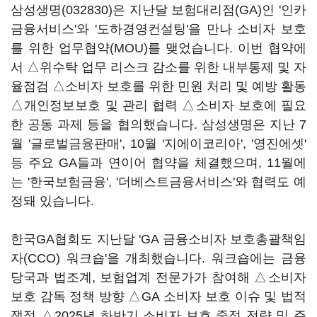
삼성생명(032830)
은 지난달 보험대리점(GA)인 '인카
금융서비스'와 '도하경영컨설팅'을 만나 소비자 보호
를 위한 업무협약(MOU)를 맺었습니다. 이번 협약에
서 △위수탁 업무 리스크 감소를 위한 내부통제 및 자
율점검 △소비자 보호를 위한 민원 처리 및 예방 활동
△개인정보보호 및 관리 협력 △소비자 보호에 필요
한 공동 과제 등을 협의했습니다. 삼성생명은 지난 7
월 '글로벌금융판매', 10월 '지에이코리아', '영진에셋'
등 주요 GA들과 연이어 협약을 체결했으며, 11월에
는 '한국보험금융', '더베스트금융서비스'와 협력도 예
정돼 있습니다.
한국GA협회도 지난달 'GA 금융소비자 보호총괄책임
자(CCO) 워크숍'을 개최했습니다. 워크숍에는 금융
당국과 법조계, 보험업계 전문가가 참여해 △소비자
보호 감독 정책 방향 △GA 소비자 보호 이슈 및 법적
쟁점 △2025년 하반기 소비자 보호 중점 전략 및 주