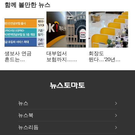
함께 볼만한 뉴스
생보사 연금
대부업서
회장도
흔드는
보험까지…
뛴다…'20년
'증시변동성·
OK금융,
신한' vs '청라
장수리스크'
종합금융그룹
하나' 인천시금고
퍼즐 맞춘다
정면승부
뉴스
뉴스북
뉴스리듬