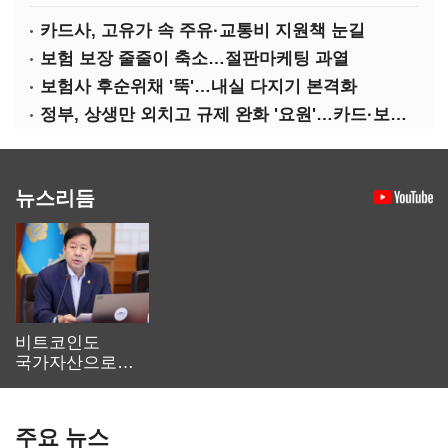
카드사, 고유가 속 주유·교통비 지원책 눈길
보험 보장 줄줄이 축소…절판마케팅 과열
보험사 후순위채 '뚝'…내실 다지기 본격화
정부, 상생만 외치고 규제 완화 '요원'…카드·보험사 부담 역대급
뉴스리듬
비트코인도
국가자산으로…'
보관·평가·처분'
기준은 숙제
주요 뉴스