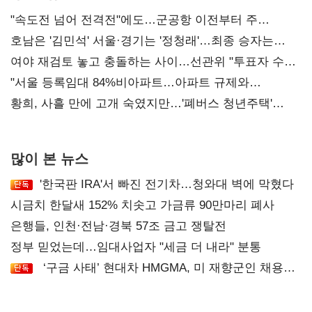
"속도전 넘어 전격전"에도…군공항 이전부터 주
52시간까지 '뇌관'
호남은 '김민석' 서울·경기는 '정청래'…최종 승자는
'안갯속'
여야 재검토 놓고 충돌하는 사이…선관위 "투표자 수
오차 당연"
"서울 등록임대 84%비아파트…아파트 규제와
달리해야"
황희, 사흘 만에 고개 숙였지만…'폐버스 청년주택'
후폭풍
많이 본 뉴스
'한국판 IRA'서 빠진 전기차…청와대 벽에 막혔다
시금치 한달새 152% 치솟고 가금류 90만마리 폐사
은행들, 인천·전남·경북 57조 금고 쟁탈전
정부 믿었는데…임대사업자 "세금 더 내라" 분통
‘구금 사태’ 현대차 HMGMA, 미 재향군인 채용
확대로 분위기 반전