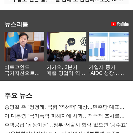
뉴스리듬
비트코인도
카카오, 2분기
가입자 증가
국가자산으로…'
매출·영업익 역대
·AIDC 성장…
보관·평가·처분'
최대…에이전트
SKT 2분기 성장
기준은 숙제
AI 수익화 관건
본궤도
주요 뉴스
송영길 측 "정청래, 국힘 '역선택' 대상…민주당 대표로
총선 지휘 못해"
이 대통령 "국가폭력 피해자에 사과…적극적 조사로
진실 밝혀야"
주택공급 '동상이몽'…정부·서울시 협력 없으면 '공수표'