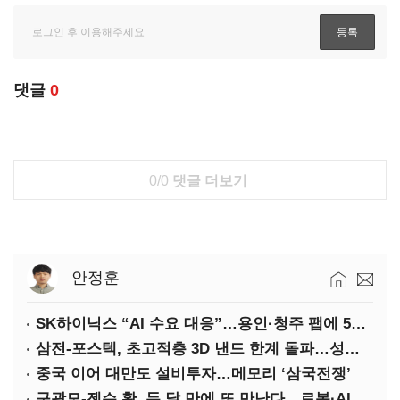
댓글
0
0/0
댓글 더보기
안정훈
SK하이닉스 “AI 수요 대응”…용인·청주 팹에 54조 투자
삼전-포스텍, 초고적층 3D 낸드 한계 돌파…성능·전력효율 개선
중국 이어 대만도 설비투자…메모리 ‘삼국전쟁’
구광모-젠슨 황, 두 달 만에 또 만난다…로봇·AI 등 논의