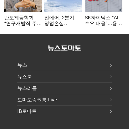
반도체공학회
진에어, 2분기
SK하이닉스 “AI
“연구개발직 주
영업손실
수요 대응”…용인
52시간제
731억…유가
·청주 팹에 54조
개선해야”
상승 여파
투자
뉴스
뉴스북
뉴스리듬
토마토증권통 Live
IB토마토