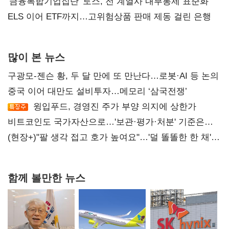
'금융복합기업집단' 토스, 전 계열사 내부통제 표준화
ELS 이어 ETF까지…고위험상품 판매 제동 걸린 은행
많이 본 뉴스
구광모-젠슨 황, 두 달 만에 또 만난다…로봇·AI 등 논의
중국 이어 대만도 설비투자…메모리 ‘삼국전쟁’
윙입푸드, 경영진 주가 부양 의지에 상한가
비트코인도 국가자산으로…'보관·평가·처분' 기준은
숙제
(현장+)"팔 생각 접고 호가 높여요"…'덜 똘똘한 한 채'
20억 키맞추기
함께 볼만한 뉴스