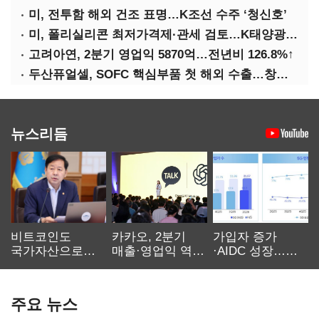
미, 전투함 해외 건조 표명…K조선 수주 ‘청신호’
미, 폴리실리콘 최저가격제·관세 검토…K태양광 입지 확대 기대
고려아연, 2분기 영업익 5870억…전년비 126.8%↑
두산퓨얼셀, SOFC 핵심부품 첫 해외 수출…창사 이래 최대 규모
뉴스리듬
비트코인도
카카오, 2분기
가입자 증가
국가자산으로…'
매출·영업익 역대
·AIDC 성장…
보관·평가·처분'
최대…에이전트
SKT 2분기 성장
기준은 숙제
AI 수익화 관건
본궤도
주요 뉴스