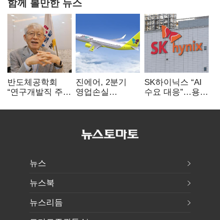
함께 볼만한 뉴스
반도체공학회
진에어, 2분기
SK하이닉스 “AI
“연구개발직 주
영업손실
수요 대응”…용인
52시간제
731억…유가
·청주 팹에 54조
개선해야”
상승 여파
투자
뉴스
뉴스북
뉴스리듬