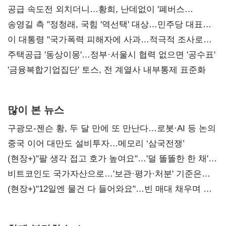
공급 속도전 외치더니…황희, 난데없이 '폐버스
리모델링' 제안
송영길 측 "정청래, 국힘 '역선택' 대상…민주당 대표로
총선 지휘 못해"
이 대통령 "국가폭력 피해자에 사과…적극적 조사로
진실 밝혀야"
주택공급 '동상이몽'…정부·서울시 협력 없으면 '공수표'
'금융복합기업집단' 토스, 전 계열사 내부통제 표준화
많이 본 뉴스
구광모-젠슨 황, 두 달 만에 또 만난다…로봇·AI 등 논의
중국 이어 대만도 설비투자…메모리 ‘삼국전쟁’
(현장+)"팔 생각 접고 호가 높여요"…'덜 똘똘한 한 채'
20억 키맞추기
비트코인도 국가자산으로…'보관·평가·처분' 기준은
숙제
(현장+)"12일엔 물건 다 들어와요"…빈 매대 채우며 문
연 홈플러스