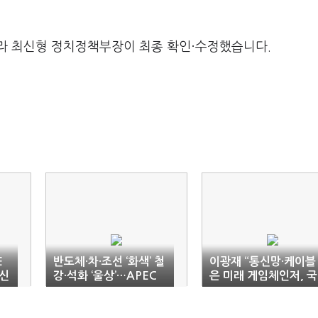
라 최신형 정치정책부장이 최종 확인·수정했습니다.
E
반도체·차·조선 ‘화색’ 철
이광재 “통신망·케이블
청신
강·석화 ‘울상’…APEC
은 미래 게임체인저, 국
산업별 결산
가가 투자해야”