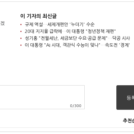
이 기자의 최신글
쓰겠
규제 역설…세제개편안 '누더기' 수순
20대 지지율 급락에…이 대통령 "청년정책 재편"
성기홍 "전월세난, 세금보단 수요·공급 문제"…닥공 시사
이 대통령 "AI 시대, 객관식 수능이 맞나"…속도전 '경계'
0
/
300
추천