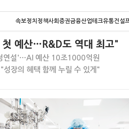
속보
정치
정책
사회
증권
금융
산업
테크
유통
건설
는 첫 예산…R&D도 역대 최고"
정연설'…AI 예산 10조1000억원
…"성장의 혜택 함께 누릴 수 있게"