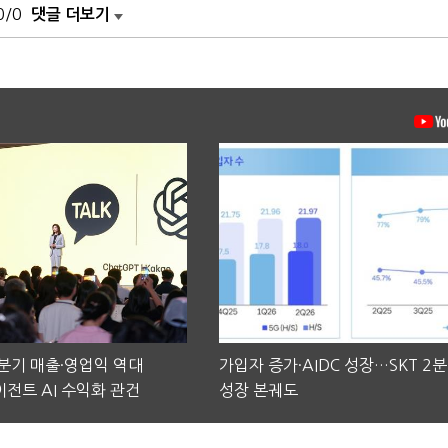
0/0
댓글 더보기
2분기 매출·영업익 역대
가입자 증가·AIDC 성장…SKT 2
전트 AI 수익화 관건
성장 본궤도