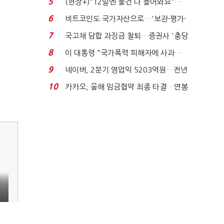
5
(현장+)"12일엔 물건 다 들어와요"…
빈 매대 채우며 문 연 ...
6
비트코인도 국가자산으로…'보관·평가·
처분' 기준은 ...
7
국고채 담합 과징금 철퇴…증권사 '충당
금 폭탄' 우려...
8
이 대통령 "국가폭력 피해자에 사과…
적극적 조사로 진...
9
네이버, 2분기 영업익 5203억원…전년
비 0.2% 감소...
10
카카오, 올해 임금협약 최종 타결…연봉
6.3% 인상·격려...