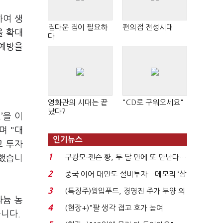
하여 생
집다운 집이 필요하
편의점 전성시대
을 확대
다
 예방을
영화관의 시대는 끝
"CD로 구워오세요"
났다?
’을 이
며 "대
인기뉴스
고 투자
1
구광모-젠슨 황, 두 달 만에 또 만난다…
조했습니
로봇·AI 등 논...
2
중국 이어 대만도 설비투자…메모리 ‘삼
국전쟁’
3
(특징주)윙입푸드, 경영진 주가 부양 의
라늄 농
지에 상한가...
4
(현장+)"팔 생각 접고 호가 높여
습니다.
요"…'덜 똘똘한 한 채' 20...