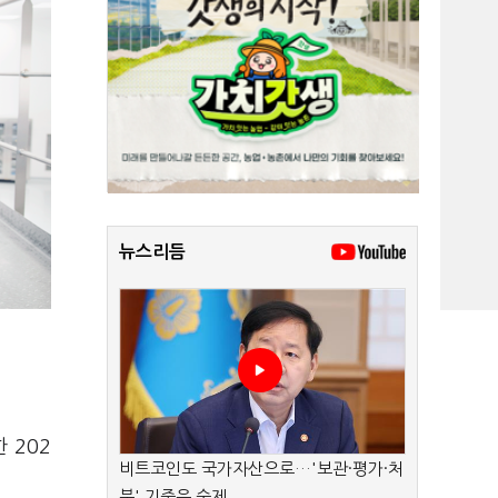
뉴스리듬
 202
비트코인도 국가자산으로…'보관·평가·처
분' 기준은 숙제