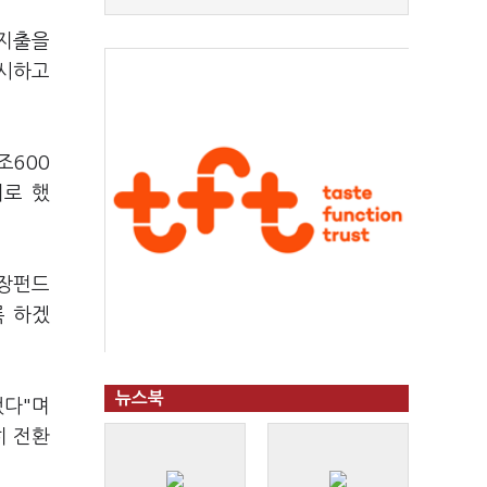
 지출을
감시하고
조600
기로 했
성장펀드
록 하겠
뉴스북
했다"며
히 전환