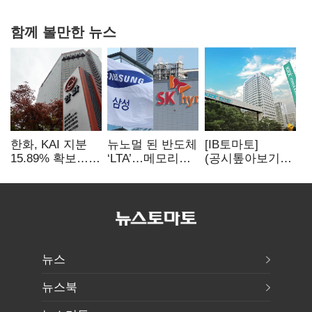
함께 볼만한 뉴스
한화, KAI 지분
뉴노멀 된 반도체
[IB토마토]
15.89% 확보…
‘LTA’…메모리
(공시톺아보기)
공정위
3사, 2030년까지
단기과열종목
기업결합심사
54조 선불 계약
해제, 무조건
신청 예정
호재일까
뉴스
뉴스북