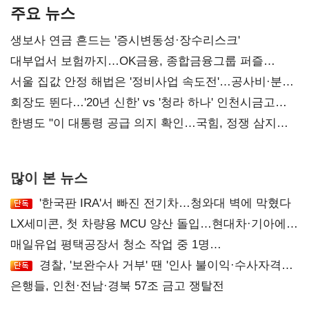
주요 뉴스
생보사 연금 흔드는 '증시변동성·장수리스크'
대부업서 보험까지…OK금융, 종합금융그룹 퍼즐
맞춘다
서울 집값 안정 해법은 '정비사업 속도전'…공사비·분쟁
해소도 과제
회장도 뛴다…'20년 신한' vs '청라 하나' 인천시금고
정면승부
한병도 "이 대통령 공급 의지 확인…국힘, 정쟁 삼지
말아야"
많이 본 뉴스
'한국판 IRA'서 빠진 전기차…청와대 벽에 막혔다
LX세미콘, 첫 차량용 MCU 양산 돌입…현대차·기아에
공급
매일유업 평택공장서 청소 작업 중 1명
사망…"안전관리체계 재점검"
경찰, '보완수사 거부' 땐 '인사 불이익·수사자격
배제'
은행들, 인천·전남·경북 57조 금고 쟁탈전