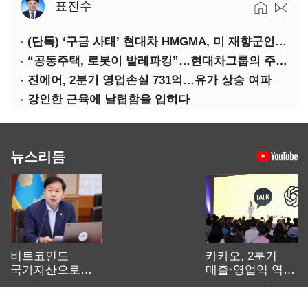
표진수
(단독) ‘구금 사태’ 현대차 HMGMA, 미 재향군인 채용 확대로 분위기 반전
“공동주택, 로봇이 발레파킹”…현대차그룹의 주차 실험
진에어, 2분기 영업손실 731억…유가 상승 여파
강인한 근육에 날렵함을 입히다
뉴스리듬
비트코인도
카카오, 2분기
국가자산으로…'
매출·영업익 역대
보관·평가·처분'
최대…에이전트
기준은 숙제
AI 수익화 관건