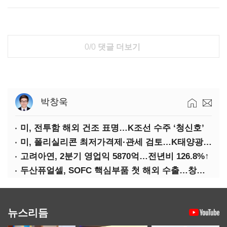
0/0
댓글 더보기
박창욱
미, 전투함 해외 건조 표명…K조선 수주 ‘청신호’
미, 폴리실리콘 최저가격제·관세 검토…K태양광 입지 확대 기대
고려아연, 2분기 영업익 5870억…전년비 126.8%↑
두산퓨얼셀, SOFC 핵심부품 첫 해외 수출…창사 이래 최대 규모
뉴스리듬