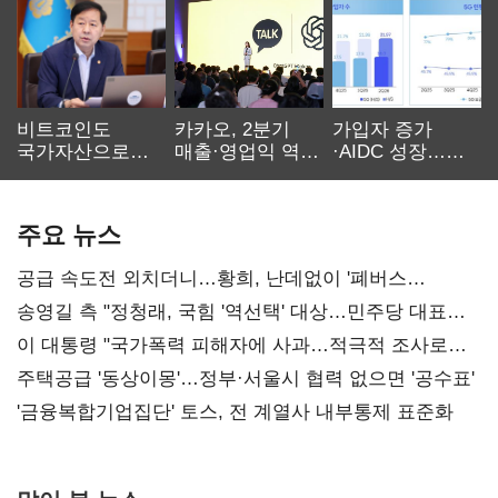
비트코인도
카카오, 2분기
가입자 증가
국가자산으로…'
매출·영업익 역대
·AIDC 성장…
보관·평가·처분'
최대…에이전트
SKT 2분기 성장
기준은 숙제
AI 수익화 관건
본궤도
주요 뉴스
공급 속도전 외치더니…황희, 난데없이 '폐버스
리모델링' 제안
송영길 측 "정청래, 국힘 '역선택' 대상…민주당 대표로
총선 지휘 못해"
이 대통령 "국가폭력 피해자에 사과…적극적 조사로
진실 밝혀야"
주택공급 '동상이몽'…정부·서울시 협력 없으면 '공수표'
'금융복합기업집단' 토스, 전 계열사 내부통제 표준화