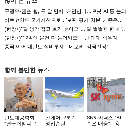
많이 본 뉴스
구광모-젠슨 황, 두 달 만에 또 만난다…로봇·AI 등 논의
비트코인도 국가자산으로…'보관·평가·처분' 기준은
숙제
(현장+)"팔 생각 접고 호가 높여요"…'덜 똘똘한 한 채'
20억 키맞추기
(현장+)"12일엔 물건 다 들어와요"…빈 매대 채우며 문
연 홈플러스
중국 이어 대만도 설비투자…메모리 ‘삼국전쟁’
함께 볼만한 뉴스
반도체공학회
진에어, 2분기
SK하이닉스 “AI
“연구개발직 주
영업손실
수요 대응”…용인
52시간제
731억…유가
·청주 팹에 54조