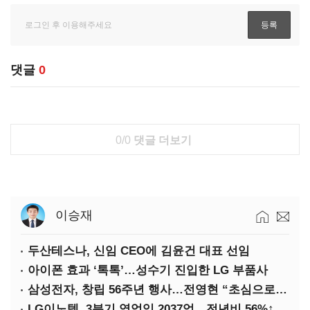
댓글
0
0/0
댓글 더보기
이승재
두산테스나, 신임 CEO에 김윤건 대표 선임
아이폰 효과 ‘톡톡’…성수기 진입한 LG 부품사
삼성전자, 창립 56주년 행사…전영현 “초심으로 경쟁력 회복해야”
LG이노텍, 3분기 영업익 2037억…전년비 56%↑