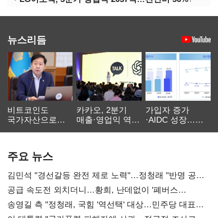
뉴스리듬
비트코인도
카카오, 2분기
가입자 증가
국가자산으로…'
매출·영업익 역대
·AIDC 성장…
보관·평가·처분'
최대…에이전트
SKT 2분기 성장
기준은 숙제
AI 수익화 관건
본궤도
주요 뉴스
김민석 "경선갈등 완전 제로 노력"…정청래 "반명 공세
사과부터"
공급 속도전 외치더니…황희, 난데없이 '폐버스
리모델링' 제안
송영길 측 "정청래, 국힘 '역선택' 대상…민주당 대표로