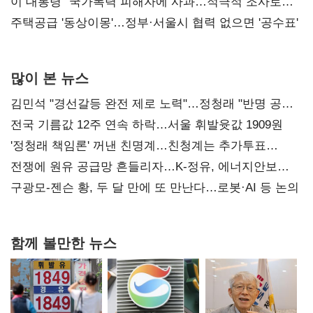
총선 지휘 못해"
이 대통령 "국가폭력 피해자에 사과…적극적 조사로
진실 밝혀야"
주택공급 '동상이몽'…정부·서울시 협력 없으면 '공수표'
많이 본 뉴스
김민석 "경선갈등 완전 제로 노력"…정청래 "반명 공세
사과부터"
전국 기름값 12주 연속 하락…서울 휘발윳값 1909원
'정청래 책임론' 꺼낸 친명계…친청계는 추가투표
때리기
전쟁에 원유 공급망 흔들리자…K-정유, 에너지안보
핵심으로 재부상
구광모-젠슨 황, 두 달 만에 또 만난다…로봇·AI 등 논의
함께 볼만한 뉴스