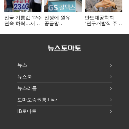
전국 기름값 12주
전쟁에 원유
반도체공학회
연속 하락…서울
공급망
“연구개발직 주
휘발윳값 1909원
흔들리자…K-
52시간제
정유, 에너지안보
개선해야”
핵심으로 재부상
뉴스
뉴스북
뉴스리듬
토마토증권통 Live
IB토마토