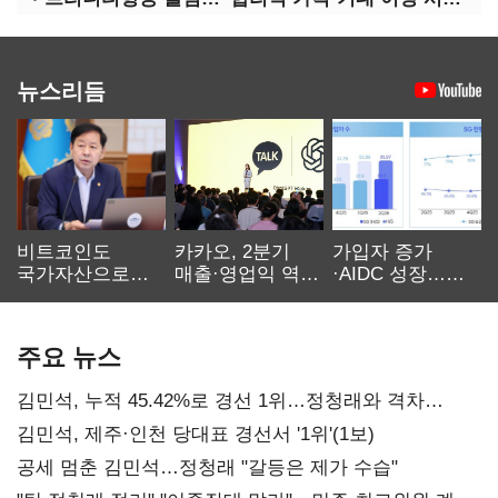
뉴스리듬
비트코인도
카카오, 2분기
가입자 증가
국가자산으로…'
매출·영업익 역대
·AIDC 성장…
보관·평가·처분'
최대…에이전트
SKT 2분기 성장
기준은 숙제
AI 수익화 관건
본궤도
주요 뉴스
김민석, 누적 45.42%로 경선 1위…정청래와 격차
0.86%p(2보)
김민석, 제주·인천 당대표 경선서 '1위'(1보)
공세 멈춘 김민석…정청래 "갈등은 제가 수습"