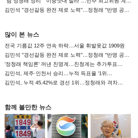
"팀 정청래 정리" "이중잣대 말라"…민주 최고위원 계파
다툼 격화
김민석 "경선갈등 완전 제로 노력"…정청래 "반명 공세
사과부터"
많이 본 뉴스
전국 기름값 12주 연속 하락…서울 휘발윳값 1909원
김민석 "경선갈등 완전 제로 노력"…정청래 "반명 공세
사과부터"
'정청래 책임론' 꺼낸 친명계…친청계는 추가투표
때리기
김민석, 제주·인천서 승리…누적 득표율 '1위
탈환'(종합)
김민석, 누적 45.42%로 경선 1위…정청래와 격차
0.86%p(2보)
함께 볼만한 뉴스