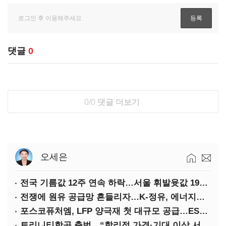
댓글
0
0/0
댓글 더보기
오세은
전국 기름값 12주 연속 하락…서울 휘발윳값 1909원
전쟁에 원유 공급망 흔들리자…K-정유, 에너지안보 핵심으로 재부상
포스코퓨처엠, LFP 양극재 첫 대규모 공급…ESS 시장 공략
트리니티항공 출범…“합리적 가격·기대 이상 서비스로 승부”