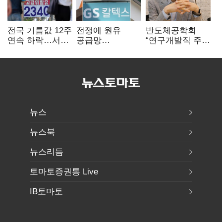
전국 기름값 12주
전쟁에 원유
반도체공학회
연속 하락…서울
공급망
“연구개발직 주
휘발윳값 1909원
흔들리자…K-
52시간제
정유, 에너지안보
개선해야”
핵심으로 재부상
뉴스
뉴스북
뉴스리듬
토마토증권통 Live
IB토마토