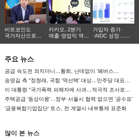
비트코인도
카카오, 2분기
가입자 증가
국가자산으로…'
매출·영업익 역대
·AIDC 성장…
보관·평가·처분'
최대…에이전트
SKT 2분기 성장
기준은 숙제
AI 수익화 관건
본궤도
주요 뉴스
공급 속도전 외치더니…황희, 난데없이 '폐버스
리모델링' 제안
송영길 측 "정청래, 국힘 '역선택' 대상…민주당 대표로
총선 지휘 못해"
이 대통령 "국가폭력 피해자에 사과…적극적 조사로
진실 밝혀야"
주택공급 '동상이몽'…정부·서울시 협력 없으면 '공수표'
'금융복합기업집단' 토스, 전 계열사 내부통제 표준화
많이 본 뉴스