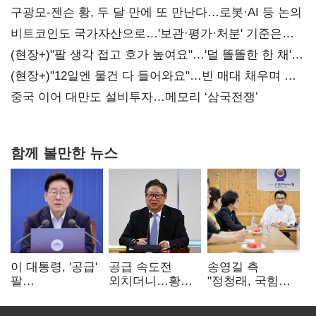
구광모-젠슨 황, 두 달 만에 또 만난다…로봇·AI 등 논의
비트코인도 국가자산으로…'보관·평가·처분' 기준은
숙제
(현장+)"팔 생각 접고 호가 높여요"…'덜 똘똘한 한 채'
20억 키맞추기
(현장+)"12일엔 물건 다 들어와요"…빈 매대 채우며 문
연 홈플러스
중국 이어 대만도 설비투자…메모리 ‘삼국전쟁’
함께 볼만한 뉴스
이 대통령, '공급'
공급 속도전
송영길 측
팔
외치더니…황희,
"정청래, 국힘
걷어붙였는데…
난데없이 '폐버스
'역선택' 대상…
여 내부선
리모델링' 제안
민주당 대표로