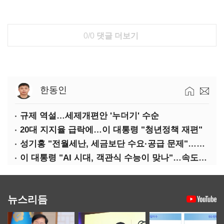
0/0
댓글 더보기
한동인
규제 역설…세제개편안 '누더기' 수순
20대 지지율 급락에…이 대통령 "청년정책 재편"
성기홍 "전월세난, 세금보단 수요·공급 문제"…닥공 시사
이 대통령 "AI 시대, 객관식 수능이 맞나"…속도전 '경계'
뉴스리듬