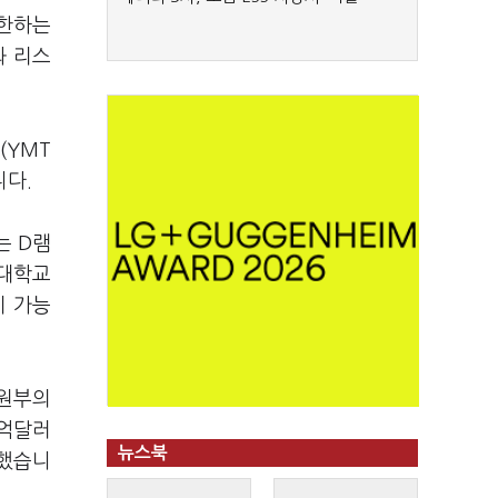
제한하는
와 리스
(YMT
니다.
는 D램
명대학교
이 가능
자원부의
3억달러
뉴스북
지했습니