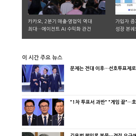
카카오, 2분기 매출·영업익 역대
가입자 증가
최대…에이전트 AI 수익화 관건
성장 본궤
이 시간 주요 뉴스
문제는 전대 이후…선호투표제로 
"1차 투표서 과반" "게임 끝"…
김용범 책임론 봇물…경질 요구에 