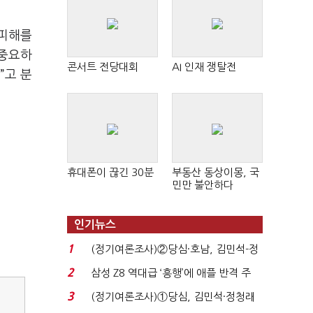
 피해를
 중요하
콘서트 전당대회
AI 인재 쟁탈전
”고 분
휴대폰이 끊긴 30분
부동산 동상이몽, 국
민만 불안하다
인기뉴스
1
(정기여론조사)②당심·호남, 김민석-정
청래 '초접전'...
2
삼성 Z8 역대급 ‘흥행’에 애플 반격 주
목…9월 ‘폴...
3
(정기여론조사)①당심, 김민석·정청래