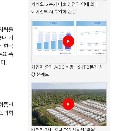
카카오, 2분기 매출·영업익 역대 최대…
에이전트 AI 수익화 관건
 자립을
국내 기
러 한국
수요 폭
니다.
가입자 증가·AIDC 성장…SKT 2분기 성
장 본궤도
신화통신
 △과학
배터리 3사, 호남 ESS 시장서 ‘격돌’