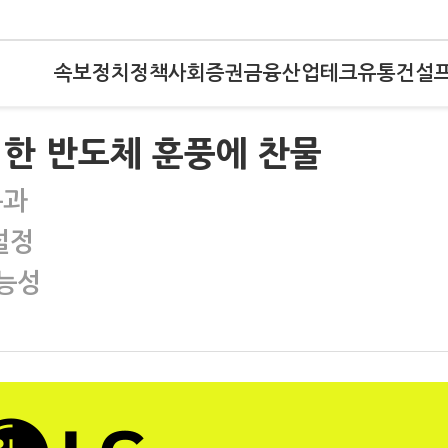
속보
정치
정책
사회
증권
금융
산업
테크
유통
건설
, 한 반도체 훈풍에 찬물
통과
설정
가능성