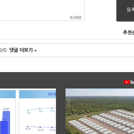
0
/
300
추천
0/0
댓글 더보기