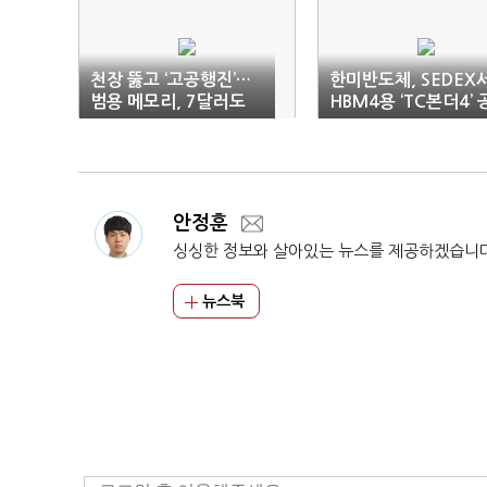
천장 뚫고 ‘고공행진’…
한미반도체, SEDEX
범용 메모리, 7달러도
HBM4용 ‘TC본더4’ 
넘었다
개
안정훈
싱싱한 정보와 살아있는 뉴스를 제공하겠습니
뉴스북