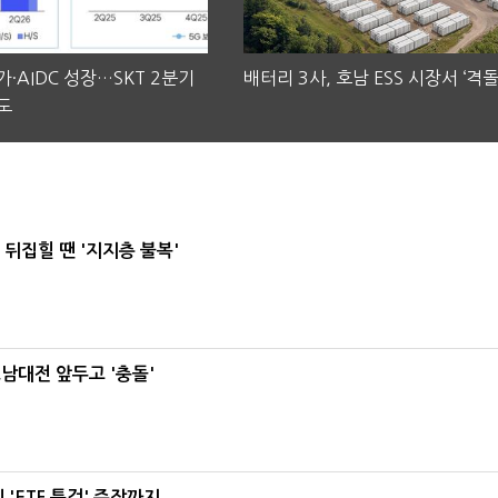
·AIDC 성장…SKT 2분기
배터리 3사, 호남 ESS 시장서 ‘격돌
도
뒤집힐 땐 '지지층 불복'
호남대전 앞두고 '충돌'
'ETF 특검' 주장까지