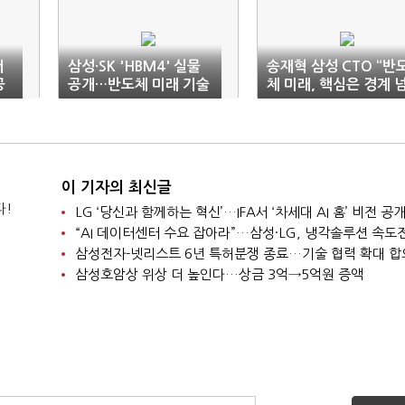
서
삼성·SK 'HBM4' 실물
송재혁 삼성 CTO “반
공
공개…반도체 미래 기술
체 미래, 핵심은 경계 
총집결
는 협업”
이 기자의 최신글
다!
LG ‘당신과 함께하는 혁신’…IFA서 ‘차세대 AI 홈’ 비전 공
“AI 데이터센터 수요 잡아라”…삼성·LG, 냉각솔루션 속도
삼성전자-넷리스트 6년 특허분쟁 종료…기술 협력 확대 합
삼성호암상 위상 더 높인다…상금 3억→5억원 증액