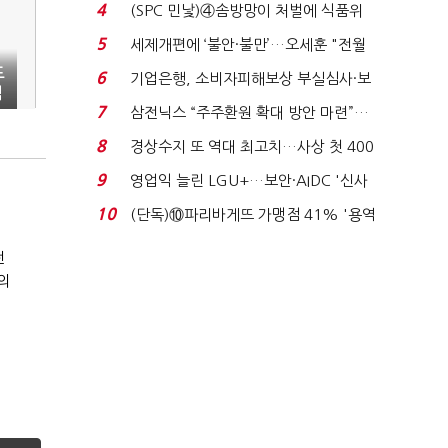
'초접전'…대통령 ...
4
(SPC 민낯)④솜방망이 처벌에 식품위
생법 위반 반복...
5
세제개편에 ‘불안·불만’…오세훈 "전월
세 구하기 더 ...
도
6
기업은행, 소비자피해보상 부실심사·보
넘
이스피싱 공시 ...
7
삼전닉스 “주주환원 확대 방안 마련”…
로이터에 성명...
8
경상수지 또 역대 최고치…사상 첫 400
억달러에 '3% 성...
9
영업익 늘린 LGU+…보안·AIDC '신사
업 드라이브'...
10
(단독)⑩파리바게뜨 가맹점 41% '용역
개
제빵기사 없어'…고...
전
의