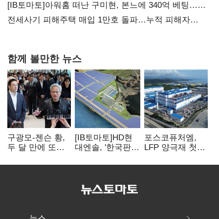
상폐 압박
[IB토마토]아워홈 떠난 구미현, 본느에 340억 베팅…
가족 지배체제 구축
전세사기 피해주택 매입 1만호 돌파…누적 피해자
4만278명
함께 볼만한 뉴스
구광모-젠슨 황,
[IB토마토]HD현
포스코퓨처엠,
두 달 만에 또
대엔솔, '한국판
LFP 양극재 첫
만난다…로봇·AI
IRA' 수혜 부상…
대규모 공급…
등 논의
세액공제 선택이
ESS 시장 공략
변수
뉴스