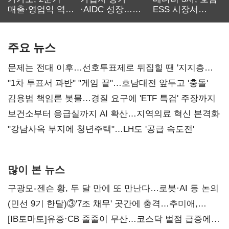
매출·영업익 역대
·AIDC 성장…
ESS 시장서
최대…에이전트
SKT 2분기 성장
‘격돌’
AI 수익화 관건
본궤도
주요 뉴스
문제는 전대 이후…선호투표제로 뒤집힐 땐 '지지층
불복'
"1차 투표서 과반" "게임 끝"…호남대전 앞두고 '충돌'
김용범 책임론 봇물…경질 요구에 'ETF 특검' 주장까지
보건소부터 응급실까지 AI 확산…지역의료 혁신 본격화
"강남사옥 부지에 청년주택"…LH도 '공급 속도전'
많이 본 뉴스
구광모-젠슨 황, 두 달 만에 또 만난다…로봇·AI 등 논의
(민선 9기 한달)③'7조 채무' 곳간에 충격…추미애,
20년만에 '비상재정' 선언 승부수
[IB토마토]유증·CB 줄줄이 무산…코스닥 벌점 급증에