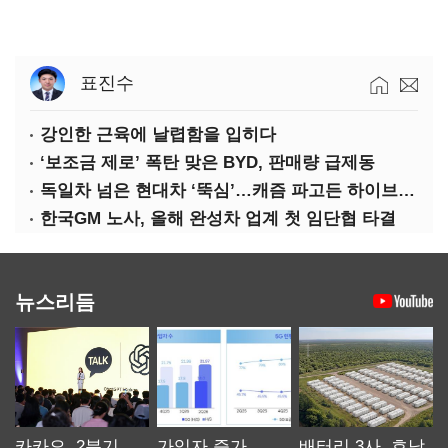
표진수
강인한 근육에 날렵함을 입히다
‘보조금 제로’ 폭탄 맞은 BYD, 판매량 급제동
독일차 넘은 현대차 ‘뚝심’…캐즘 파고든 하이브리드 역전극
한국GM 노사, 올해 완성차 업계 첫 임단협 타결
뉴스리듬
카카오, 2분기
가입자 증가
배터리 3사, 호남