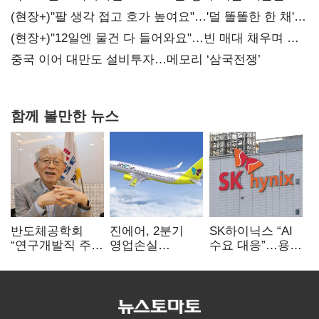
숙제
(현장+)"팔 생각 접고 호가 높여요"…'덜 똘똘한 한 채'
20억 키맞추기
(현장+)"12일엔 물건 다 들어와요"…빈 매대 채우며 문
연 홈플러스
중국 이어 대만도 설비투자…메모리 ‘삼국전쟁’
함께 볼만한 뉴스
반도체공학회
진에어, 2분기
SK하이닉스 “AI
“연구개발직 주
영업손실
수요 대응”…용인
52시간제
731억…유가
·청주 팹에 54조
개선해야”
상승 여파
투자