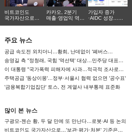
비트코인도
카카오, 2분기
가입자 증가
국가자산으로…'
매출·영업익 역대
·AIDC 성장…
보관·평가·처분'
최대…에이전트
SKT 2분기 성장
기준은 숙제
AI 수익화 관건
본궤도
주요 뉴스
공급 속도전 외치더니…황희, 난데없이 '폐버스
리모델링' 제안
송영길 측 "정청래, 국힘 '역선택' 대상…민주당 대표로
총선 지휘 못해"
이 대통령 "국가폭력 피해자에 사과…적극적 조사로
진실 밝혀야"
주택공급 '동상이몽'…정부·서울시 협력 없으면 '공수표'
'금융복합기업집단' 토스, 전 계열사 내부통제 표준화
많이 본 뉴스
구광모-젠슨 황, 두 달 만에 또 만난다…로봇·AI 등 논의
비트코인도 국가자산으로…'보관·평가·처분' 기준은