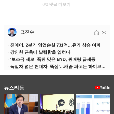
0/0
댓글 더보기
표진수
진에어, 2분기 영업손실 731억…유가 상승 여파
강인한 근육에 날렵함을 입히다
‘보조금 제로’ 폭탄 맞은 BYD, 판매량 급제동
독일차 넘은 현대차 ‘뚝심’…캐즘 파고든 하이브리드 역전극
뉴스리듬