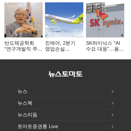
반도체공학회
진에어, 2분기
SK하이닉스 “AI
“연구개발직 주
영업손실
수요 대응”…용인
52시간제
731억…유가
·청주 팹에 54조
개선해야”
상승 여파
투자
뉴스
뉴스북
뉴스리듬
토마토증권통 Live