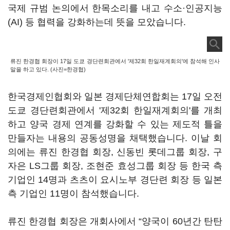
국제 규범 논의에서 한목소리를 내고 수소·인공지능
(AI)
등 협력을 강화하는데 뜻을 모았습니다
.
류진 한경협 회장이 17일 도쿄 경단련회관에서 '제32회 한일재계회의'에 참석해 인사
말을 하고 있다. (사진=한경협)
한국경제인협회와 일본 경제단체연합회는
17
일 오전
도쿄 경단련회관에서 '제
32
회 한일재계회의'를 개최
하고 양국 경제 연계를 강화할 수 있는 제도적 틀을
만들자는 내용의 공동성명을 채택했습니다
.
이날 회
의에는 류진 한경협 회장
,
신동빈 롯데그룹 회장
,
구
자은
LS
그룹 회장
,
조현준 효성그룹 회장 등 한국 측
기업인
14
명과 츠츠이 요시노부 경단련 회장 등 일본
측 기업인
11
명이 참석했습니다
.
류진 한경협 회장은 개회사에서
“
양국이
60
년간 탄탄