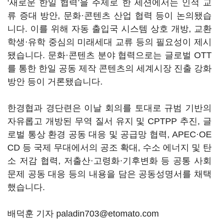
‘
새로운 한일 협력
’
을 주제로 한 세션에서는 인적 교
류 증대 방안
,
문화·콘텐츠 산업 협력 등이 논의됐습
니다
.
이를 위해 자동 출입국 시스템 상호 개방
,
교환
학생·유학 중심의 미래세대 교류 등의 필요성이 제시
됐습니다
.
문화·콘텐츠 분야 협력으로는 글로벌
OTT
를 통한 한일 공동 제작 콘텐츠의 세계시장 진출 강화
방안 등이 거론됐습니다
.
한경협과 경단련은 이날 회의를 토대로 규범 기반의
자유롭고 개방된 무역 질서 유지 및
CPTPP
추진
,
글
로벌 통상 환경 공동 대응 및 공급망 협력
, APEC
·
OE
CD
등 국제 무대에서의 공조 확대
,
수소 에너지 및 탄
소 저감 협력
,
저출산·고령화·기후변화 등 공통 사회
문제 공동 대응 등의 내용을 담은 공동성명서를 채택
했습니다
.
배덕훈 기자 paladin703@etomato.com