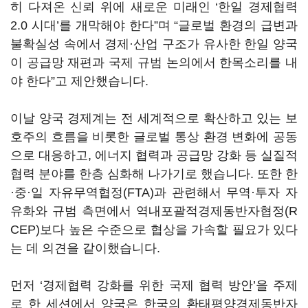
히 다져온 신뢰 위에 새로운 미래인
‘
한일 경제협력
2.0
시대
’
를 개막해야 한다
”
며
“
글로벌 환경의 급변과
불확실성 속에서 경제·산업 구조가 유사한 한일 양국
이 공급망 재편과 국제 규범 논의에서 한목소리를 내
야 한다
”
고 제안했습니다
.
이날 양국 경제계는 전 세계적으로 확산하고 있는 보
호주의 흐름을 비롯한 글로벌 통상 환경 변화에 공동
으로 대응하고
,
에너지 협력과 공급망 강화 등 실질적
협력 분야를 한층 심화해 나가기로 했습니다
.
또한 한
·중·일 자유무역협정
(FTA)
과 관련해서 무역·투자 자
유화와 규범 측면에서 역내포괄적경제동반자협정
(R
CEP)
보다 높은 수준으로 협상을 가속할 필요가 있다
는 데 의견을 같이했습니다
.
먼저
‘
경제협력 강화를 위한 국제 협력 방안
’
을 주제
로 한 세션에서 양국은 한국의 환태평양경제동반자