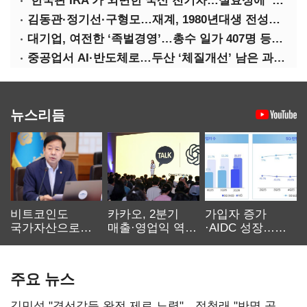
‘한국판 IRA’가 외면한 국산 전기차…실효성에 ‘의문’
김동관·정기선·구형모…재계, 1980년대생 전성시대
대기업, 여전한 ‘족벌경영’…총수 일가 407명 등기임원
중공업서 AI·반도체로…두산 ‘체질개선’ 남은 과제는
뉴스리듬
비트코인도
카카오, 2분기
가입자 증가
국가자산으로…'
매출·영업익 역대
·AIDC 성장…
보관·평가·처분'
최대…에이전트
SKT 2분기 성장
기준은 숙제
AI 수익화 관건
본궤도
주요 뉴스
김민석 "경선갈등 완전 제로 노력"…정청래 "반명 공세