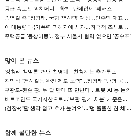
사과부터"
공급 속도전 외치더니…황희, 난데없이 '폐버스
리모델링' 제안
송영길 측 "정청래, 국힘 '역선택' 대상…민주당 대표로
총선 지휘 못해"
이 대통령 "국가폭력 피해자에 사과…적극적 조사로
진실 밝혀야"
주택공급 '동상이몽'…정부·서울시 협력 없으면 '공수표'
많이 본 뉴스
'정청래 책임론' 꺼낸 친명계…친청계는 추가투표
때리기
김민석 "경선갈등 완전 제로 노력"…정청래 "반명 공세
사과부터"
구광모-젠슨 황, 두 달 만에 또 만난다…로봇·AI 등 논의
비트코인도 국가자산으로…'보관·평가·처분' 기준은
숙제
(현장+)"팔 생각 접고 호가 높여요"…'덜 똘똘한 한 채'
20억 키맞추기
함께 볼만한 뉴스