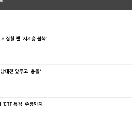
도
뒤집힐 땐 '지지층 불복'
호남대전 앞두고 '충돌'
'ETF 특검' 주장까지