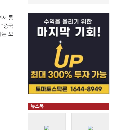
면서 통
 "중국
하는 모
뉴스북