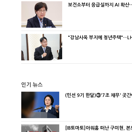
보건소부터 응급실까지 AI 확산
"강남사옥 부지에 청년주택"…LH
인기 뉴스
(민선 9기 한달)③'7조 채무' 곳
[IB토마토]아워홈 떠난 구미현, 