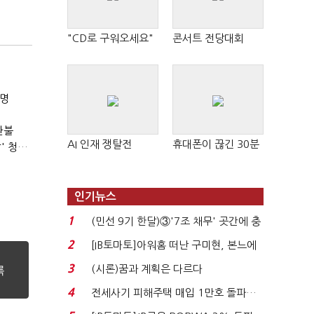
"CD로 구워오세요"
콘서트 전당대회
8명
환불
AI 인재 쟁탈전
휴대폰이 끊긴 30분
경상수지 또 역대 최고치…사상 첫 400억달러에 '3% 성장' 청신호
인기뉴스
1
(민선 9기 한달)③'7조 채무' 곳간에 충
격…추미애, 20년...
2
[IB토마토]아워홈 떠난 구미현, 본느에
340억 베팅…가...
3
(시론)꿈과 계획은 다르다
4
전세사기 피해주택 매입 1만호 돌파…
누적 피해자 4만2...