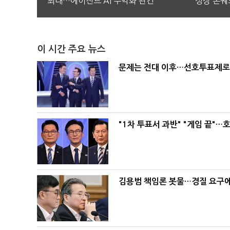
최대…에이전트 AI 수익화 관건
성장 본궤
이 시간 주요 뉴스
문제는 전대 이후…선호투표제로 
"1차 투표서 과반" "게임 끝"…
김용범 책임론 봇물…경질 요구에 