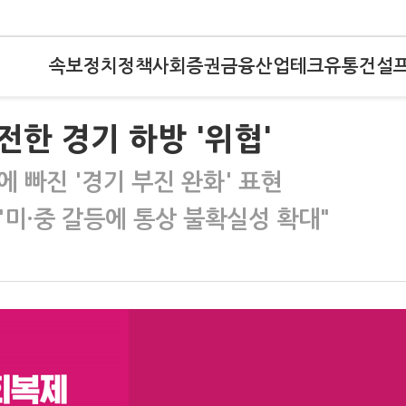
속보
정치
정책
사회
증권
금융
산업
테크
유통
건설
한 경기 하방 '위협'
에 빠진 '경기 부진 완화' 표현
미·중 갈등에 통상 불확실성 확대"