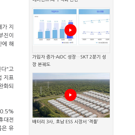
세가 지
 부진이
만에 해
가입자 증가·AIDC 성장…SKT 2분기 성
장 본궤도
된다"고
업 지표
 완화되
0.5%
 휴대전
배터리 3사, 호남 ESS 시장서 ‘격돌’
름은 유