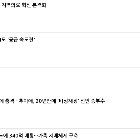
…지역의료 혁신 본격화
도 '공급 속도전'
간에 충격…추미애, 20년만에 '비상재정' 선언 승부수
본느에 340억 베팅…가족 지배체제 구축