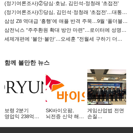
(정기여론조사)②당심·호남, 김민석-정청래 '초접전'
(정기여론조사)①당심, 김민석·정청래 '초접전'…대통령
지지도 '50% 아래로'(종합)
삼성 Z8 역대급 ‘흥행’에 애플 반격 주목…9월 ‘폴더블
대전’
삼전닉스 “주주환원 확대 방안 마련”…로이터에 성명
보내
세제개편에 ‘불안·불만’…오세훈 "전월세 구하기 더
힘들어질 것"
함께 볼만한 뉴스
보령 2분기
SK바이오팜,
게임산업법 전면
영업익 238억…
뇌전증 신약 해외
손질
전년 대비 6.2%↓
흥행 발판…
공감대…"낡은
차세대 신약 개발
규제 걷고