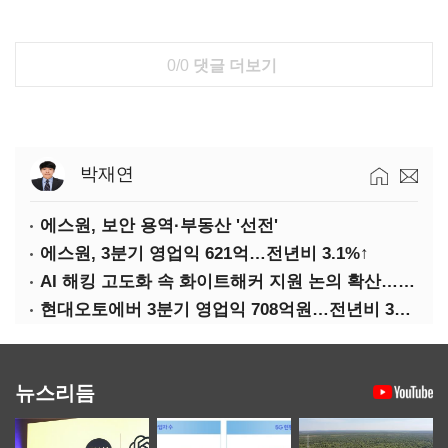
0/0
댓글 더보기
박재연
에스원, 보안 용역·부동산 '선전'
에스원, 3분기 영업익 621억…전년비 3.1%↑
AI 해킹 고도화 속 화이트해커 지원 논의 확산…'버그바운티' 재조명
현대오토에버 3분기 영업익 708억원…전년비 34.8%↑
뉴스리듬