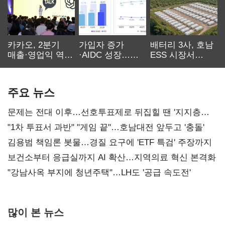
카카오, 2분기
가입자 증가
배터리 3사, 호남
매출·영업익 역대
·AIDC 성장…
ESS 시장서
최대…에이전트
SKT 2분기 성장
‘격돌’
AI 수익화 관건
본궤도
주요 뉴스
문제는 전대 이후…선호투표제로 뒤집힐 땐 '지지층
불복'
"1차 투표서 과반" "게임 끝"…호남대전 앞두고 '충돌'
김용범 책임론 봇물…경질 요구에 'ETF 특검' 주장까지
보건소부터 응급실까지 AI 확산…지역의료 혁신 본격화
"강남사옥 부지에 청년주택"…LH도 '공급 속도전'
많이 본 뉴스