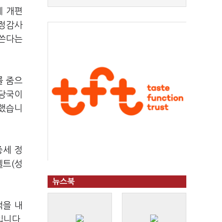
제 개편
국정감사
 쓴다는
를 줌으
환당국이
락했습니
증세 정
벨트(성
뉴스북
책을 내
입니다.