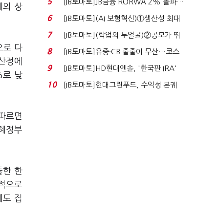
5
[IB토마토]JB금융 RORWA 2% 돌파…
제의 상
실적 견인은 은행 ...
6
[IB토마토](AI 보험혁신)①생산성 최대
80% 개선…현실...
7
[IB토마토](락업의 두얼굴)②공모가 뛰
으로 다
자 첫날 매도…FI ...
8
[IB토마토]유증·CB 줄줄이 무산…코스
 산정에
닥 벌점 급증에 ...
9
[IB토마토]HD현대엔솔, '한국판 IRA'
%로 낮
수혜 부상…세액공...
10
[IB토마토]현대그린푸드, 수익성 본궤
도…실적 개선에 ...
 따르면
근혜정부
.
똘한 한
복적으로
에도 집