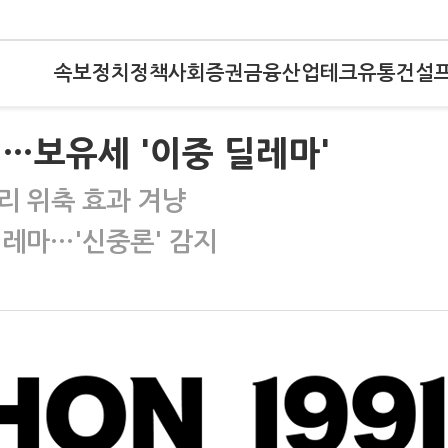
속보
정치
정책
사회
증권
금융
산업
테크
유통
건설
'…보유세 '이중 딜레마'
리 위축 효과 겨냥
딜레마…'신중론' 감지