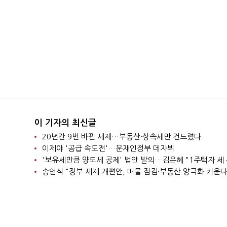
이 기자의 최신글
20년간 9번 바뀐 세제…부동산·상속세만 건드렸다
이제야 '공급 속도전'…문재인정부 데자뷔
송언석 "정부 세제 개편안, 매물 잠김·부동산 양극화 키운다