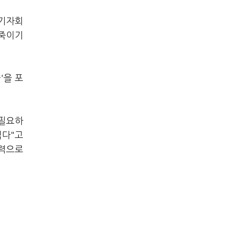
 기자회
 죽이기
'을 포
 필요하
렵다"고
능력으로