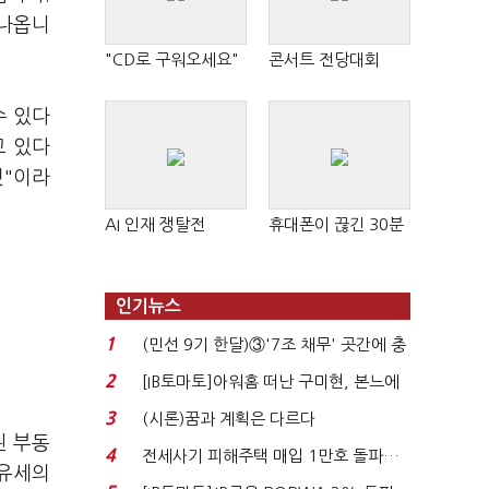
 나옵니
"CD로 구워오세요"
콘서트 전당대회
수 있다
고 있다
것"이라
AI 인재 쟁탈전
휴대폰이 끊긴 30분
인기뉴스
1
(민선 9기 한달)③'7조 채무' 곳간에 충
격…추미애, 20년...
2
[IB토마토]아워홈 떠난 구미현, 본느에
340억 베팅…가...
3
(시론)꿈과 계획은 다르다
된 부동
4
전세사기 피해주택 매입 1만호 돌파…
보유세의
누적 피해자 4만2...