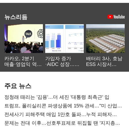
뉴스리듬
카카오, 2분기
가입자 증가
배터리 3사, 호남
매출·영업익 역대
·AIDC 성장…
ESS 시장서
최대…에이전트
SKT 2분기 성장
‘격돌’
AI 수익화 관건
본궤도
주요 뉴스
정청래 때리는 '김용'…더 세진 '대통령 최측근' 입
트럼프, 폴리실리콘 파생상품에 15% 관세…"미 산업
재건"
전세사기 피해주택 매입 1만호 돌파…누적 피해자
4만278명
문제는 전대 이후…선호투표제로 뒤집힐 땐 '지지층