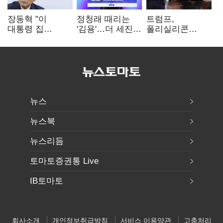
장동혁 "이
정청래 때리는
트럼프,
대통령 집
'김용'…더 세진
폴리실리콘
팔자마자 세금
'대통령 최측근'
파생상품에 15%
폭탄…'내로남불'"
입
관세…"미 산업
재건"
뉴스
뉴스북
뉴스리듬
토마토증권통 Live
IB토마토
회사소개
개인정보취급방침
서비스 이용약관
고충처리