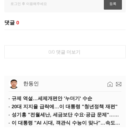
댓글
0
0/0
댓글 더보기
한동인
규제 역설…세제개편안 '누더기' 수순
20대 지지율 급락에…이 대통령 "청년정책 재편"
성기홍 "전월세난, 세금보단 수요·공급 문제"…닥공 시사
이 대통령 "AI 시대, 객관식 수능이 맞나"…속도전 '경계'