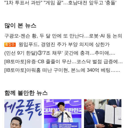
불복'
"1차 투표서 과반" "게임 끝"…호남대전 앞두고 '충돌'
많이 본 뉴스
구광모-젠슨 황, 두 달 만에 또 만난다…로봇·AI 등 논의
윙입푸드, 경영진 주가 부양 의지에 상한가
(민선 9기 한달)③'7조 채무' 곳간에 충격…추미애,
20년만에 '비상재정' 선언 승부수
[IB토마토]유증·CB 줄줄이 무산…코스닥 벌점 급증에
상폐 압박
[IB토마토]아워홈 떠난 구미현, 본느에 340억 베팅…
가족 지배체제 구축
함께 볼만한 뉴스